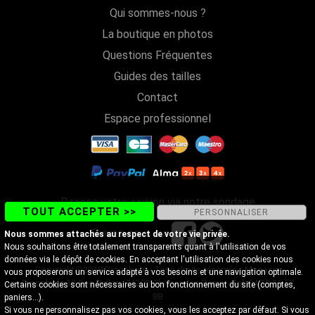
Qui sommes-nous ?
La boutique en photos
Questions Fréquentes
Guides des tailles
Contact
Espace professionnel
Donnez votre opinion via notre sondage
TOUT ACCEPTER >>
PERSONNALISER
Suivez-nous sur
Nous sommes attachés au respect de votre vie privée.
Nous souhaitons être totalement transparents quant à l'utilisation de vos
données via le dépôt de cookies. En acceptant l'utilisation des cookies nous
Copyright@2018 Discobole - Tous droits réservés - Magasin
vous proposerons un service adapté à vos besoins et une navigation optimale.
Discobole 18 Rue Vallon, 74200 Thonon-les-Bains - Tel. 04 50 26 57
Certains cookies sont nécessaires au bon fonctionnement du site (comptes,
88
paniers...).
Si vous ne personnalisez pas vos cookies, vous les acceptez par défaut. Si vous