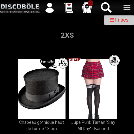
Service client
04 50 26 57 88
Newsletter
| |
Facebook
|
Twitter
0
☰ Filtres
2XS
Chapeau gothique haut
Jupe Punk Tartan 'Slay
de forme 13 cm
All Day' - Banned