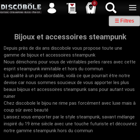
Service client
04 50 26 57 88
Newsletter
| |
Facebook
|
Twitter
0
☰ Filtres
Bijoux et accessoires steampunk
Depuis près de dix ans discobole vous propose toute une
gamme de bijoux et accessoires steampunk
Nous dénichons pour vous de véritables perles rares avec cette
esprit steampunk inimitable et hors du commun
La qualité à un prix abordable, voilà ce que pourrait être notre
devise car nous sommes soucieux de vous apporter les plus
beaux biijoux et accessoires steampunk sans pour autant vous
ruiner
Chez discobole le bijou ne rime pas forcément avec luxe mais à
coup sûr avec beauté
Laissez vous emporter par le style steampunk, savant mélange
inspiré du 19 ème siècle avec une touche futuriste et découvrez
notre gamme steampunk hors du commun