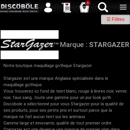
Service client
04 50 26 57 88
Newsletter
| |
Facebook
|
Twitter
0
☰ Filtres
Marque :
STARGAZER
Notre boutique maquillage gothique Stargazer
Stargazer est une marque Anglaise spécialisée dans le
maquillage gothique
Vous trouverez ici fond de teint blanc, rouge à lèvres noir, vernis
noir, faux sang...toute une gamme pour un pur look goth
Discobole a sélectionné pour vous Stargazer pour la qualité de
ses produits, pour ses petits prix et surtout parce que la
marque ne fait aucun test sur les animaux
Gamme large et innovante, qualité de tout premier ordre
Stargazer est vite devenue une marque de premier plan dans