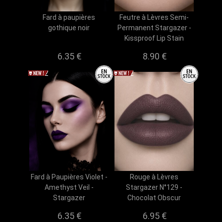
Fard à paupières
Feutre à Lèvres Semi-
gothique noir
Permanent Stargazer -
Kissproof Lip Stain
6.35 €
8.90 €
Fard à Paupières Violet -
Rouge à Lèvres
Amethyst Veil -
Stargazer N°129 -
Stargazer
Chocolat Obscur
6.35 €
6.95 €