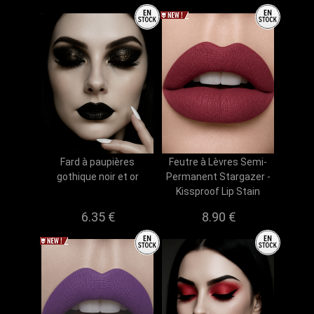
Fard à paupières
Feutre à Lèvres Semi-
gothique noir et or
Permanent Stargazer -
Kissproof Lip Stain
6.35 €
8.90 €