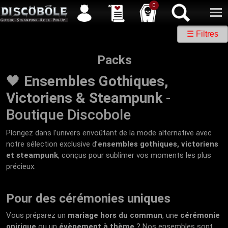
Service client
04 50 26 57 88
Newsletter
| |
Facebook
|
Twitter
0
☰ Filtres
Packs
🖤
Ensembles Gothiques,
Victoriens & Steampunk
-
Boutique Discobole
Plongez dans l’univers envoûtant de la mode alternative avec
notre sélection exclusive d’
ensembles gothiques, victoriens
et steampunk
, conçus pour sublimer vos moments les plus
précieux.
Pour des cérémonies uniques
Vous préparez un
mariage hors du commun
, une
cérémonie
onirique
ou un
évènement à thème
? Nos ensembles sont