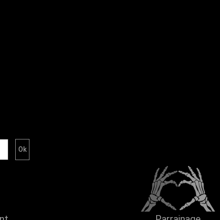
ent
Parrainage