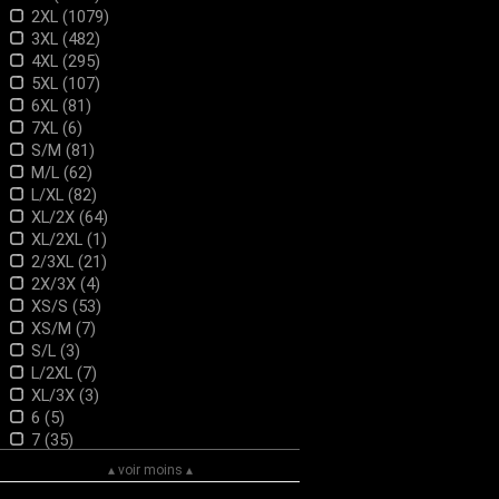
FASHION LENTILLES
2XL (1079)
H&R LONDON
3XL (482)
Heartless
4XL (295)
HELL BUNNY
5XL (107)
HOT ROD HELL CAT
6XL (81)
HS
7XL (6)
HYRAW
S/M (81)
HYSTERIA INK
M/L (62)
INNOVISON LENS
L/XL (82)
jawbreaker
XL/2X (64)
Jolie Beauty
XL/2XL (1)
KILLSTAR
2/3XL (21)
Lady Vintage
2X/3X (4)
LIQUOR BRAND
XS/S (53)
Mr JACK
XS/M (7)
Myril Jewels
S/L (3)
Nemesis now
L/2XL (7)
NEW ROCK
XL/3X (3)
OSX
6 (5)
Pamela Mann
7 (35)
PHAZE
8 (35)
▴ voir moins ▴
POIZEN INDUSTRIES
9 (35)
PUNK RAVE