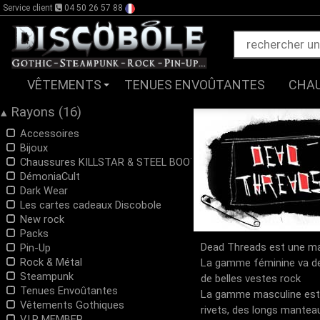
Service client
04 50 26 57 88
VÊTEMENTS
TENUES ENVOÛTANTES
CHA
Rayons (16)
▴
Accessoires
Bijoux
Chaussures KILLSTAR & STEEL BOOTS
DémoniaCult
Dark Wear
Les cartes cadeaux Discobole
New rock
Packs
Dead Threads est une ma
Pin-Up
Rock & Métal
La gamme féminine va de 
Steampunk
de belles vestes rock
Tenues Envoûtantes
La gamme masculine est q
Vêtements Gothiques
rivets, des longs manteau
V.I.P MEMBER