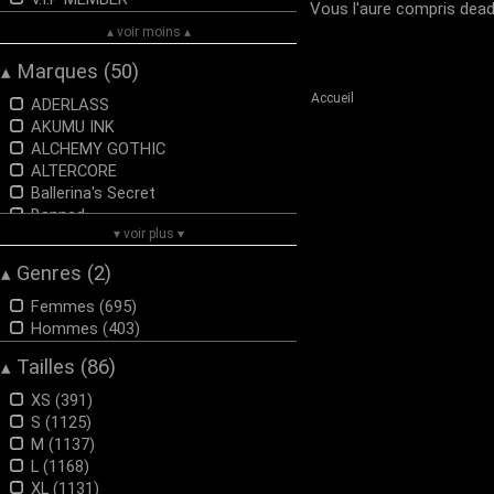
Vous l'aure compris dead
▴ voir moins ▴
Marques (50)
▴
Accueil
ADERLASS
AKUMU INK
ALCHEMY GOTHIC
ALTERCORE
Ballerina's Secret
Banned
▾ voir plus ▾
BLACK HEART
BLACK PISTOLS
Genres (2)
▴
Brandit
BURLESKA
Femmes (695)
CHET ROCK
Hommes (403)
Collectif London
Tailles (86)
▴
Dark In Love
DEMONIACULT
XS (391)
DEVIL FASHION
S (1125)
DISCOBOLE
M (1137)
Dolly and Dotty
L (1168)
ETNOX
XL (1131)