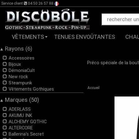
Service client
04 50 26 57 88
VÊTEMENTS
TENUES ENVOÛTANTES
CHA
Rayons (6)
▴
Accessoires
Préco spéciale de la bo
Bijoux
DémoniaCult
New rock
Steampunk
Accueil
Vêtements Gothiques
Marques (50)
▴
ADERLASS
AKUMU INK
ALCHEMY GOTHIC
ALTERCORE
Ballerina's Secret