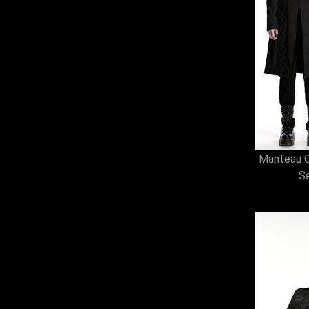
68 (24)
70 (3)
72 (3)
N (11)
Q (4)
T (11)
W (3)
Y (7)
0 (2)
8XL (2)
2XS (3)
3/4XL (11)
Manteau G
3/4 (2)
Se
7/8 (3)
9/10 (3)
11/12 (3)
5/6 (3)
XS/L (2)
XL/4X (2)
4/5XL (4)
4 (1)
74 (1)