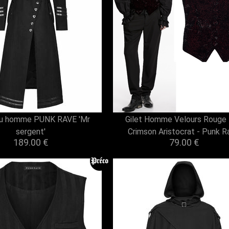
u homme PUNK RAVE 'Mr
Gilet Homme Velours Rouge 
sergent'
Crimson Aristocrat - Punk R
189.00 €
79.00 €