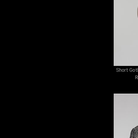
Short Got
R