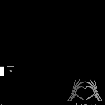
ent
Parrainage