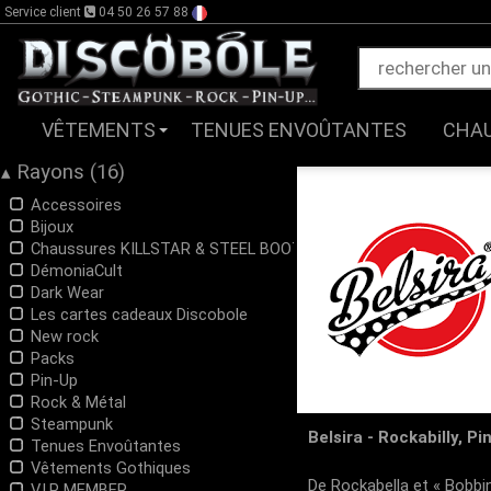
Service client
04 50 26 57 88
VÊTEMENTS
TENUES ENVOÛTANTES
CHA
Rayons (16)
▴
Accessoires
Bijoux
Chaussures KILLSTAR & STEEL BOOTS
DémoniaCult
Dark Wear
Les cartes cadeaux Discobole
New rock
Packs
Pin-Up
Rock & Métal
Steampunk
Belsira - Rockabilly, P
Tenues Envoûtantes
Vêtements Gothiques
De Rockabella et « Bobbi
V.I.P MEMBER