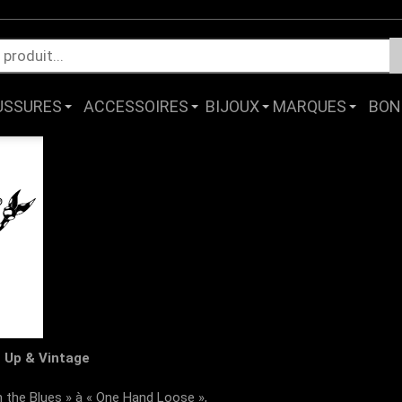
USSURES
ACCESSOIRES
BIJOUX
MARQUES
BON
in Up & Vintage
n the Blues » à « One Hand Loose »,