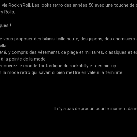
de vie Rock'n'Roll. Les looks rétro des années 50 avec une touche 
y Rolls.
ques !
us proposer des bikinis taille haute, des jupons, des chemisiers à 
lla.
iété, y compris des vêtements de plage et militaires, classiques et
à la pointe de la mode.
écouvrez le monde fantastique du rockabilly et des pin-up.
 la mode rétro qui savait si bien mettre en valeur la féminité
Il n'y a pas de produit pour le moment dan