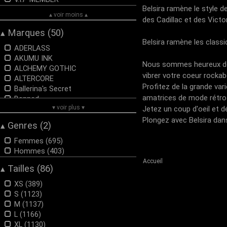
Belsira ramène le style 
▴ voir moins ▴
des Cadillac et des Victor
Marques (50)
▴
Belsira ramène les classi
ADERLASS
AKUMU INK
Nous sommes heureux de vo
ALCHEMY GOTHIC
vibrer votre coeur rockabe
ALTERCORE
Profitez de la grande var
Ballerina's Secret
amatrices de mode rétro 
Banned
▾ voir plus ▾
BLACK HEART
Jetez un coup d'oeil et d
BLACK PISTOLS
Plongez avec Belsira dans
Genres (2)
▴
Brandit
BURLESKA
Femmes (695)
CHET ROCK
Hommes (403)
Collectif London
Accueil
Tailles (86)
▴
Dark In Love
DEMONIACULT
XS (389)
DEVIL FASHION
S (1123)
DISCOBOLE
M (1137)
Dolly and Dotty
L (1166)
ETNOX
XL (1130)