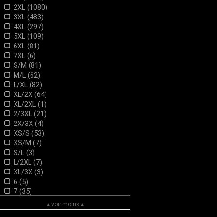
FASHION LENTILLES
2XL (1080)
H&R LONDON
3XL (483)
Heartless
4XL (297)
HELL BUNNY
5XL (109)
HOT ROD HELL CAT
6XL (81)
HS
7XL (6)
HYRAW
S/M (81)
HYSTERIA INK
M/L (62)
INNOVISON LENS
L/XL (82)
jawbreaker
XL/2X (64)
Jolie Beauty
XL/2XL (1)
KILLSTAR
2/3XL (21)
Lady Vintage
2X/3X (4)
LIQUOR BRAND
XS/S (53)
Mr JACK
XS/M (7)
Myril Jewels
S/L (3)
Nemesis now
L/2XL (7)
NEW ROCK
XL/3X (3)
OSX
6 (5)
Pamela Mann
7 (35)
PHAZE
8 (35)
▴ voir moins ▴
POIZEN INDUSTRIES
9 (35)
PUNK RAVE