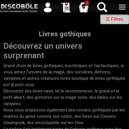
Service client
04 50 26 57 88
Newsletter
| |
Facebook
|
Twitter
0
☰ Filtres
Livres gothiques
Découvrez un univers
surprenant
Grand choix de livres gothiques, ésotériques et fantastiques, si
vous aimez l'univers de la magie, des sorcières, démons,
vampires et autres créatures notre boutique de livres gothiques
est là pour vous
Découvrez des livres rares tel le necronomicon, le grand et le
petit albert, des grimoires sur la magie noire, des bibles sur les
vampires
Nous vous proposons également des romans gothiques par les
maîtres du genre comme sire cedric, des livres sur l'univers
steampunk, des encyclopédie sur les fées