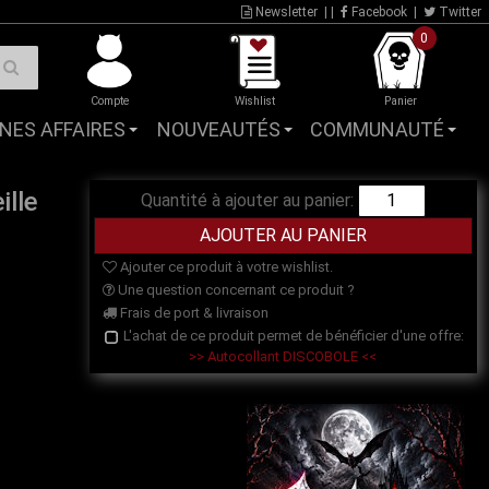
Newsletter
| |
Facebook
|
Twitter
0
Compte
Wishlist
Panier
NES AFFAIRES
NOUVEAUTÉS
COMMUNAUTÉ
ille
Quantité à ajouter au panier:
Ajouter ce produit à votre wishlist.
Une question concernant ce produit ?
Frais de port & livraison
L'achat de ce produit permet de bénéficier d'une offre:
>> Autocollant DISCOBOLE <<