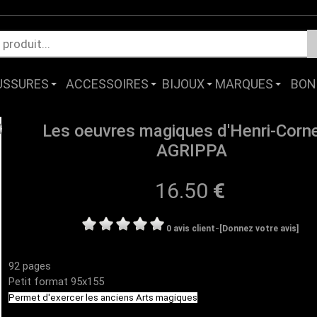
USSURES
ACCESSOIRES
BIJOUX
MARQUES
BON
Les oeuvres magiques d'Henri-Corne
AGRIPPA
16.50
€
-
0 avis client
[Donnez votre avis]
92 pages
Petit format 95x155
Permet d'exercer les anciens Arts magiques