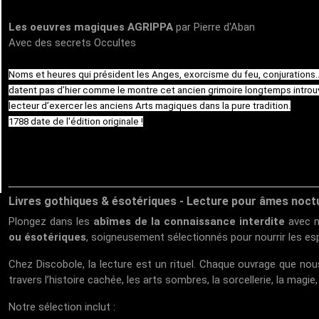
Les oeuvres magiques AGRIPPA
par Pierre d'Aban
Avec des secrets Occultes
Noms et heures qui président les Anges, exorcisme du feu, conjurations.
datent pas d’hier comme le montre cet ancien grimoire longtemps introuv
lecteur d’exercer les anciens Arts magiques dans la pure tradition.
1788 date de l'édition originale !
Livres gothiques & ésotériques - Lecture pour âmes noct
Plongez dans les
abîmes de la connaissance interdite
avec n
ou ésotériques
, soigneusement sélectionnés pour nourrir les esp
Chez
Discobole
, la lecture est un rituel. Chaque ouvrage que n
travers l’histoire cachée, les arts sombres, la sorcellerie, la magi
Notre sélection inclut :