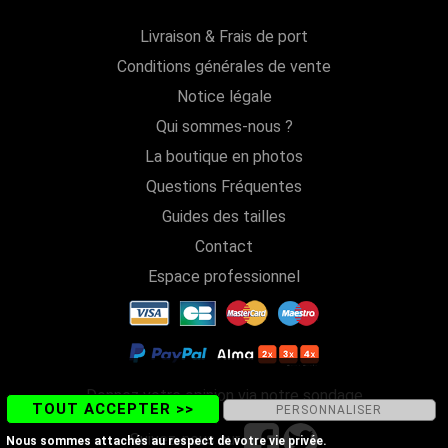
Livraison & Frais de port
Conditions générales de vente
Notice légale
Qui sommes-nous ?
La boutique en photos
Questions Fréquentes
Guides des tailles
Contact
Espace professionnel
Donnez votre opinion via notre sondage
TOUT ACCEPTER >>
PERSONNALISER
Suivez-nous sur
Nous sommes attachés au respect de votre vie privée.