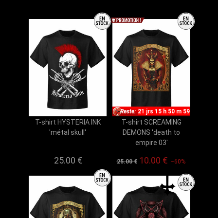
Reste:
21 jrs 15 h 50 m 59
T-shirt HYSTERIA INK
T-shirt SCREAMING
'métal skull'
DEMONS 'death to
empire 03'
25.00 €
10.00 €
25.00 €
−60%