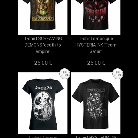
T-shirt SCREAMING
T-shirt satanique
DEMONS 'death to
HYSTERIA INK 'Team
empire'
Satan'
25.00 €
25.00 €
T-shirt femme
T-shirt HYSTERIA INK