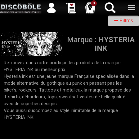
Service client
04 50 26 57 88
Newsletter
| |
Facebook
|
Twitter
0
☰ Filtres
Marque :
HYSTERIA
INK
Retrouvez dans notre boutique les produits de la marque
HYSTERIA INK au meilleur prix
Hysteria ink est une jeune marque Française spécialisée dans la
mode alternative, du gothique au punk en passant pas les
biker's, rockeurs, Tattoos et métalleux la marque propose des
T-shirts, débardeurs, tops, sweatset vestes de belle qualité
avec de superbes designs
Vous aussi succombez au style inimitable de la marque
HYSTERIA INK