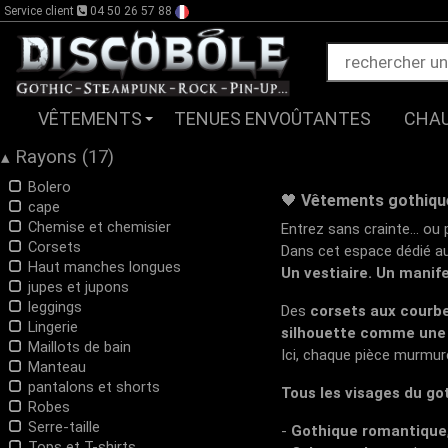
Service client
04 50 26 57 88
VÊTEMENTS
TENUES ENVOÛTANTES
CHA
Rayons (17)
▴
Bolero
🖤
Vêtements gothique
cape
Chemise et chemisier
Entrez sans crainte... ou
Corsets
Dans cet espace dédié a
Haut manches longues
Un vestiaire. Un manif
jupes et jupons
leggings
Des
corsets aux courb
Lingerie
silhouette comme une
Maillots de bain
Ici, chaque pièce murmur
Manteau
pantalons et shorts
Tous les visages du got
Robes
Serre-taille
-
Gothique romantique
Tops et T-shirts