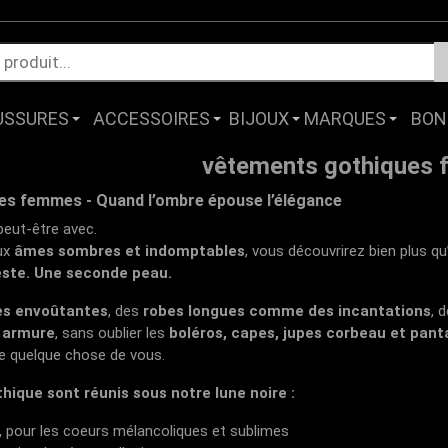
USSURES
ACCESSOIRES
BIJOUX
MARQUES
BON
vêtements gothiques
s femmes - Quand l’ombre épouse l’élégance
 peut-être avec.
ux
âmes sombres et indomptables
, vous découvrirez bien plus qu
este. Une seconde peau.
es envoûtantes
, des
robes longues comme des incantations
, 
 armure
, sans oublier les
boléros, capes, jupes corbeau et pan
e quelque chose de vous.
hique sont réunis sous notre lune noire :
, pour les coeurs mélancoliques et sublimes