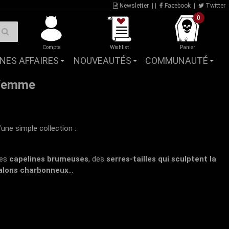
Newsletter
| |
Facebook
|
Twitter
0
Compte
Wishlist
Panier
NES AFFAIRES
NOUVEAUTÉS
COMMUNAUTÉ
 femme
’une simple collection :
des
capelines brumeuses
, des
serres-tailles qui sculptent la
talons charbonneux
...