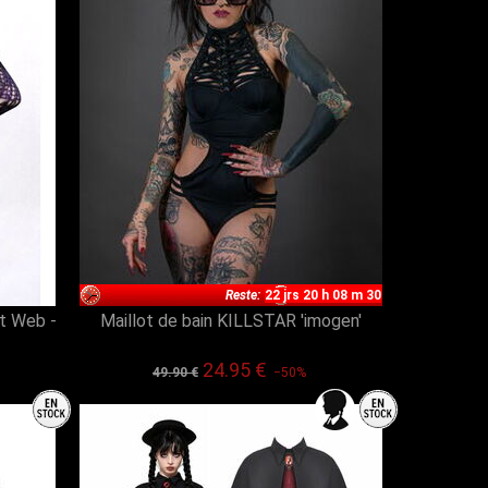
Reste:
22 jrs 20 h 08 m 29
ht Web -
Maillot de bain KILLSTAR 'imogen'
24.95 €
49.90 €
−50%