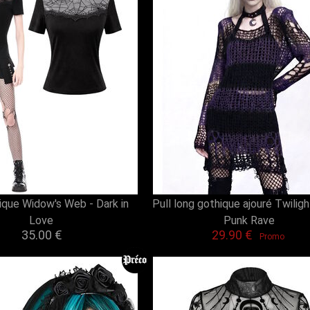
que Widow's Web - Dark in
Pull long gothique ajouré Twilig
Love
Punk Rave
35.00 €
29.90 €
Promo