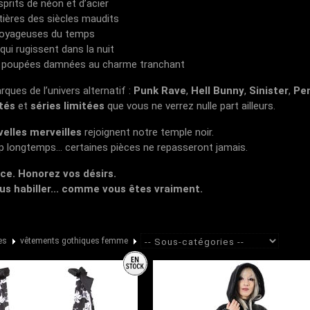
esprits de néon et d’acier
itières des siècles maudits
 voyageuses du temps
 qui rugissent dans la nuit
es poupées damnées au charme tranchant
ques de l’univers alternatif :
Punk Rave
,
Hell Bunny
,
Sinister
,
Pe
ités
et
séries limitées
que vous ne verrez nulle part ailleurs.
elles merveilles
rejoignent notre temple noir.
p longtemps... certaines pièces ne repasseront jamais.
nce. Honorez vos désirs.
ous habiller... comme vous êtes vraiment.
es
vêtements gothiques femme