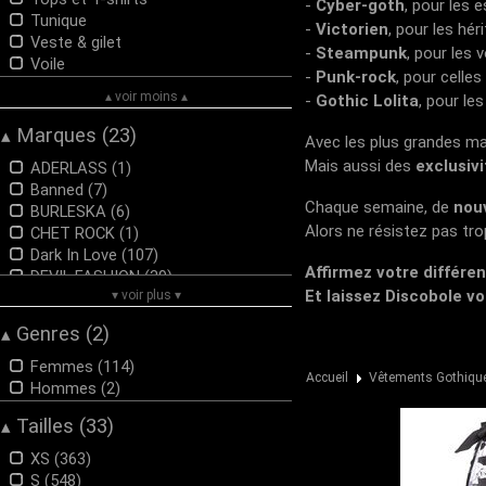
-
Cyber-goth
, pour les 
Tunique
-
Victorien
, pour les hér
Veste & gilet
-
Steampunk
, pour les
Voile
-
Punk-rock
, pour celles
▴ voir moins ▴
-
Gothic Lolita
, pour l
Marques (23)
▴
Avec les plus grandes mar
Mais aussi des
exclusiv
ADERLASS (1)
Banned (7)
Chaque semaine, de
nouv
BURLESKA (6)
Alors ne résistez pas tro
CHET ROCK (1)
Dark In Love (107)
Affirmez votre différe
DEVIL FASHION (39)
Et laissez Discobole v
▾ voir plus ▾
DISCOBOLE (68)
H&R LONDON (1)
Genres (2)
▴
Heartless (8)
HELL BUNNY (8)
Femmes (114)
Accueil
Vêtements Gothiqu
HYRAW (1)
Hommes (2)
HYSTERIA INK (2)
Tailles (33)
▴
jawbreaker (1)
KILLSTAR (69)
XS (363)
Mr JACK (6)
S (548)