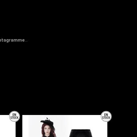
ntagramme
...