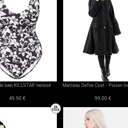
de bain KILLSTAR 'nerissa'
Manteau Defne Coat - Poizen In
49.90 €
99.00 €