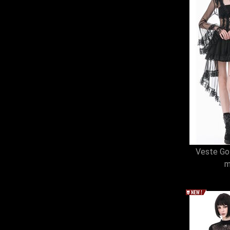
Veste Got
m