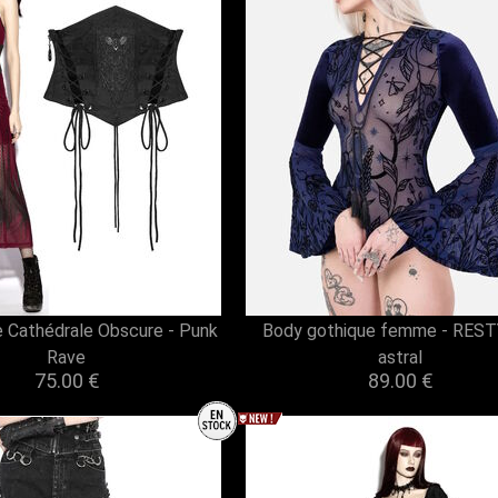
le Cathédrale Obscure - Punk
Body gothique femme - REST
Rave
astral
75.00 €
89.00 €