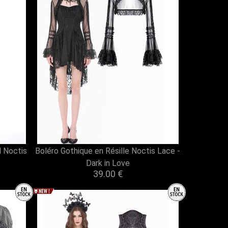
 Noctis
Boléro Gothique en Résille Noctis Lace -
Dark in Love
39.00 €