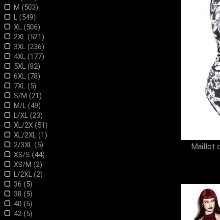
POIZEN INDUSTRIES (14)
M (503)
PUNK RAVE (249)
L (549)
PYON PYON (2)
XL (506)
QUEEN OF DARKNESS (1)
2XL (521)
RESTYLE (11)
3XL (236)
SINISTER (88)
4XL (177)
SPIRAL (8)
5XL (82)
Vixxsin (3)
6XL (78)
7XL (5)
S/M (21)
M/L (49)
L/XL (23)
XL/2X (51)
XL/2XL (1)
2/3XL (5)
Maillot 
XS/S (44)
XS/M (2)
L/2XL (2)
36 (5)
38 (5)
40 (5)
42 (5)