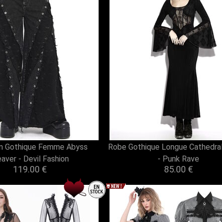
n Gothique Femme Abyss
Robe Gothique Longue Cathedral
aver - Devil Fashion
- Punk Rave
119.00 €
85.00 €