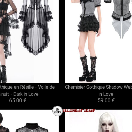
hique en Résille - Voile de
Chemisier Gothique Shadow Web
inuit - Dark in Love
in Love
65.00 €
59.00 €