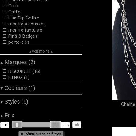
Croix
Griffe
Hair Clip Gothic
montre à gousset
montre fantaisie
Pin's & Badges
porte-clés
▴ voir moins ▴
Marques (2)
▴
DISCOBOLE (16)
ETNOX (1)
Couleurs (1)
▾
Noir (1)
Styles (6)
▾
Chaîne 
cyber (1)
Prix
▴
Dark Wear (1)
Gothique (1)
Post-Apocalypse (1)
Rock (1)