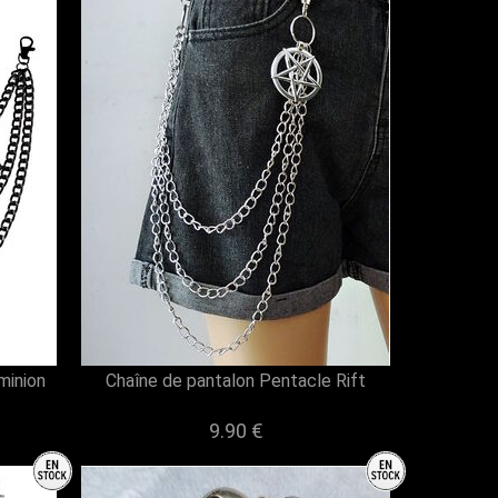
minion
Chaîne de pantalon Pentacle Rift
9.90 €