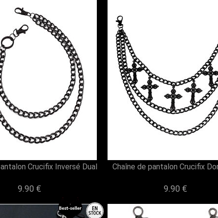
antalon Crucifix Inversé Dual
Chaîne de pantalon Crucifix Do
9.90 €
9.90 €