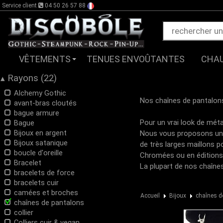
Service client
04 50 26 57 88
VÊTEMENTS
TENUES ENVOÛTANTES
CHA
Rayons (22)
▴
Alchemy Gothic
Nos chaînes de pantalon
avant-bras cloutés
bague armure
Pour un vrai look de méta
Bague
Bijoux en argent
Nous vous proposons une 
Bijoux satanique
de très larges maillons p
boucle d'oreille
Chromées ou en éditions 
Bracelet
La plupart de nos chaîne
bracelets de force
bracelets cuir
camées et broches
Accueil
Bijoux
chaînes d
chaînes de pantalons
collier
Colliers cuir & vegan