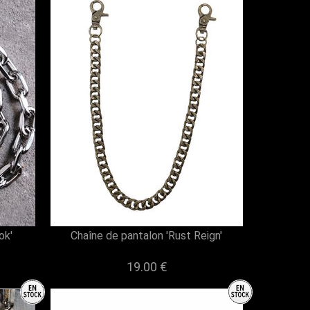
ok'
Chaîne de pantalon 'Rust Reign'
19.00 €