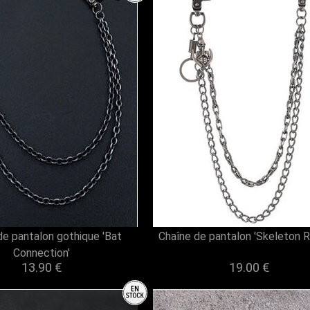
de pantalon gothique 'Bat
Chaîne de pantalon 'Skeleton R
Connection'
13.90 €
19.00 €