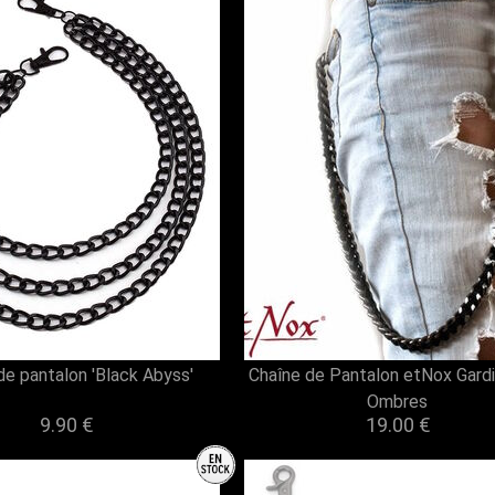
de pantalon 'Black Abyss'
Chaîne de Pantalon etNox Gard
Ombres
9.90 €
19.00 €