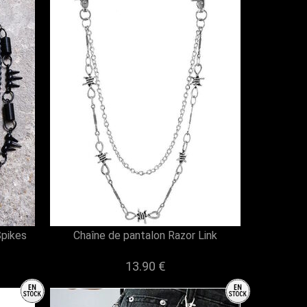
Spikes
Chaîne de pantalon Razor Link
13.90 €