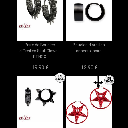
Paire de Boucles
Boucles d'oreilles
d'Oreilles Skull Claws -
anneaux noirs
ETNOX
19.90 €
12.90 €