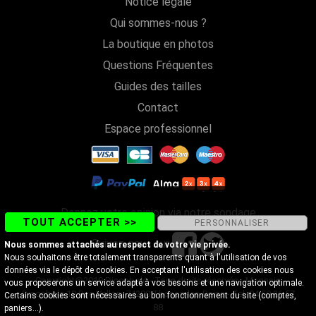
Notice légale
Qui sommes-nous ?
La boutique en photos
Questions Fréquentes
Guides des tailles
Contact
Espace professionnel
Donnez votre opinion via notre sondage
TOUT ACCEPTER >>
PERSONNALISER
Suivez-nous sur
Nous sommes attachés au respect de votre vie privée.
Nous souhaitons être totalement transparents quant à l'utilisation de vos
données via le dépôt de cookies. En acceptant l'utilisation des cookies nous
Copyright@2018 Discobole - Tous droits réservés - Magasin
vous proposerons un service adapté à vos besoins et une navigation optimale.
Discobole 18 Rue Vallon, 74200 Thonon-les-Bains - Tel. 04 50 26 57
Certains cookies sont nécessaires au bon fonctionnement du site (comptes,
88
paniers...).