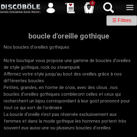
Service client
04 50 26 57 88
Newsletter
| |
Facebook
|
Twitter
0
☰ Filtres
boucle d'oreille gothique
Nos boucles d'oreilles gothiques
Notre boutique vous propose une gamme de boucles d'oreilles
de style gothique, rock ou steampunk
Affirmez votre style jusqu'au bout des oreilles grâce à nos
différentes boucles
Petites, grandes, en forme de croix, avec des clous...nos
boucles d'oreilles gothiques combleront celles et ceux qui
recherchent un bijou correspondant à leur goût prononcé pour
tout ce qui sort de l'ordinaire
La boucle d'oreille n'est pas réservée exclusivement aux
femmes et dans la mode gothique les hommes portent très
souvent eux aussi une ou plusieurs boucles d'oreilles