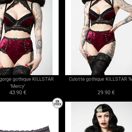
-gorge gothique KILLSTAR
Culotte gothique KILLSTAR 'M
'Mercy'
43.90 €
29.90 €