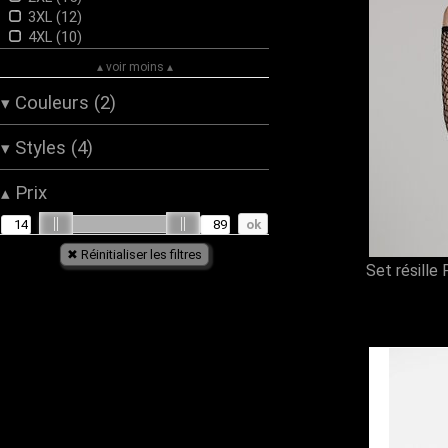
3XL (12)
4XL (10)
▴ voir moins ▴
Couleurs (2)
▾
Bordeaux (2)
Styles (4)
▾
Noir (15)
Baroque (8)
Prix
▴
Gothique (15)
Romantique (15)
Victorien (8)
Set résille