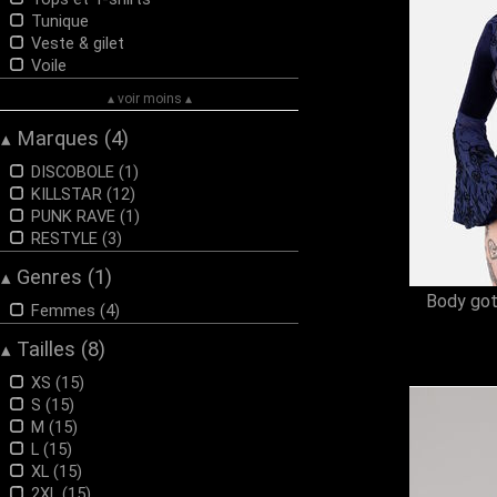
Tunique
Veste & gilet
Voile
▴ voir moins ▴
Marques (4)
▴
DISCOBOLE (1)
KILLSTAR (12)
PUNK RAVE (1)
RESTYLE (3)
Genres (1)
▴
Body got
Femmes (4)
Tailles (8)
▴
XS (15)
S (15)
M (15)
L (15)
XL (15)
2XL (15)