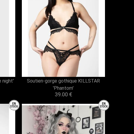
 night'
Soutien-gorge gothique KILLSTAR
'Phantom'
39.00 €