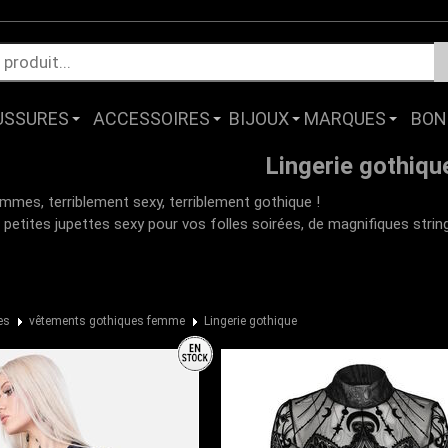
USSURES
ACCESSOIRES
BIJOUX
MARQUES
BON
Lingerie gothiqu
mmes, terriblement sexy, terriblement gothique !
etites jupettes sexy pour vos folles soirées, de magnifiques string
es
vêtements gothiques femme
Lingerie gothique