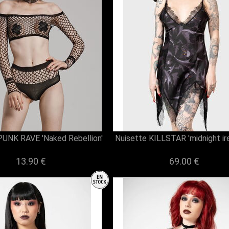
 PUNK RAVE 'Naked Rebellion'
Nuisette KILLSTAR 'midnight ire
13.90 €
69.00 €