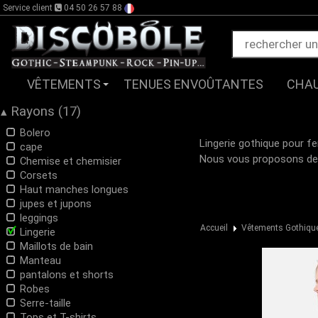
Service client
04 50 26 57 88
VÊTEMENTS
TENUES ENVOÛTANTES
CHA
Rayons (17)
▴
Bolero
Lingerie gothique pour fe
cape
Nous vous proposons de p
Chemise et chemisier
Corsets
Haut manches longues
jupes et jupons
leggings
Accueil
Vêtements Gothiqu
Lingerie
Maillots de bain
Manteau
pantalons et shorts
Robes
Serre-taille
Tops et T-shirts