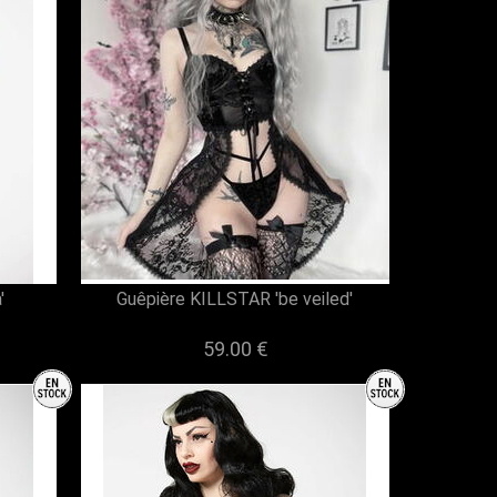
'
Guêpière KILLSTAR 'be veiled'
59.00 €