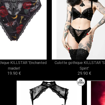
thique KILLSTAR 'Enchanted
Culotte gothique KILLSTAR '
maiden'
Spirit'
19.90 €
29.90 €