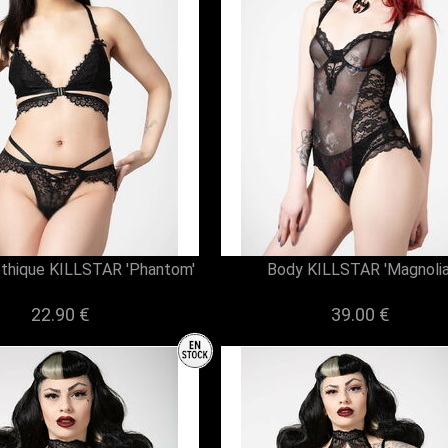
othique KILLSTAR 'Phantom'
Body KILLSTAR 'Magnolia
22.90 €
39.00 €