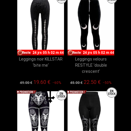
Reste:
24 jrs 05 h 02 m 43
Reste:
24 jrs 05 h 02 m 43
Leggings noir KILLSTAR
Leggings velours
'bite me'
RESTYLE 'double
crescent'
19.60 €
22.50 €
49.00 €
−60%
45.00 €
−50%