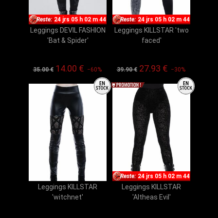
Reste:
24 jrs 05 h 02 m 43
Reste:
24 jrs 05 h 02 m 43
Leggings DEVIL FASHION
Leggings KILLSTAR 'two
'Bat & Spider'
faced'
14.00 €
27.93 €
35.00 €
−60%
39.90 €
−30%
Reste:
24 jrs 05 h 02 m 43
Leggings KILLSTAR
Leggings KILLSTAR
'witchnet'
'Altheas Evil'