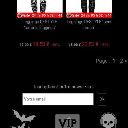
Reste:
24 jrs 05 h 02 m 43
Reste:
24 jrs 05 h 02 m 43
Leggings RESTYLE
Leggings RESTYLE 'twin
'satanic leggings'
moon'
18.50 €
22.50 €
37.00 €
−50%
45.00 €
−50%
Page :
1
-
2
>
Inscription à notre newsletter