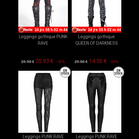
Reste:
24 jrs 05 h 02 m 43
Reste:
24 jrs 05 h 02 m 43
Leggings gothique PUNK
Leggings gothique
RAVE
QUEEN OF DARKNESS
20.93 €
14.50 €
29.90 €
−30%
29.00 €
−50%
Leggings PUNK RAVE
Leggings PUNK RAVE