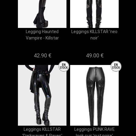
Legging Haunted
Leggings KILLSTAR 'neo
Vampire - Killstar
noir'
42.90 €
49.00 €
Leggings KILLSTAR
Leggings PUNK RAVE
'Darkwaves & Raves'
look cuir 'nuit noire'