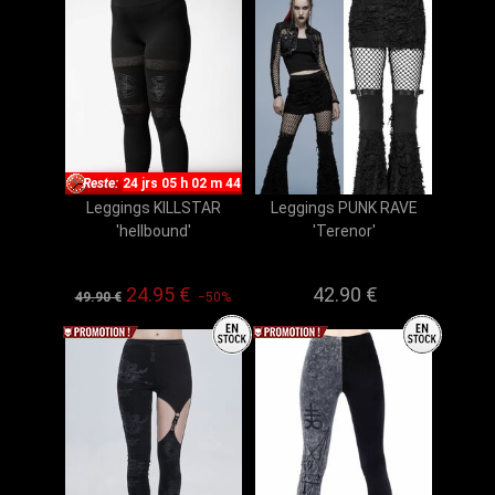
Reste:
24 jrs 05 h 02 m 43
Leggings KILLSTAR
Leggings PUNK RAVE
'hellbound'
'Terenor'
24.95 €
42.90 €
49.90 €
−50%