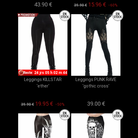
43.90 €
15.96 €
39.90 €
−60%
Reste:
24 jrs 05 h 02 m 43
Leggings KILLSTAR
Leggings PUNK RAVE
'ether'
'gothic cross'
19.95 €
39.00 €
39.90 €
−50%