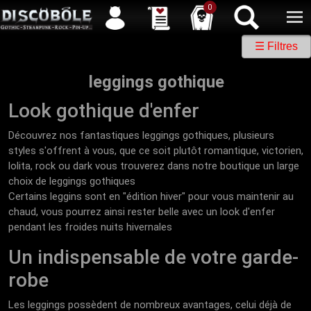
Service client
04 50 26 57 88
Newsletter
| |
Facebook
|
Twitter
0
☰ Filtres
leggings gothique
Look gothique d'enfer
Découvrez nos fantastiques leggings gothiques, plusieurs
styles s'offrent à vous, que ce soit plutôt romantique, victorien,
lolita, rock ou dark vous trouverez dans notre boutique un large
choix de leggings gothiques
Certains leggins sont en "édition hiver" pour vous maintenir au
chaud, vous pourrez ainsi rester belle avec un look d'enfer
pendant les froides nuits hivernales
Un indispensable de votre garde-
robe
Les leggings possèdent de nombreux avantages, celui déjà de