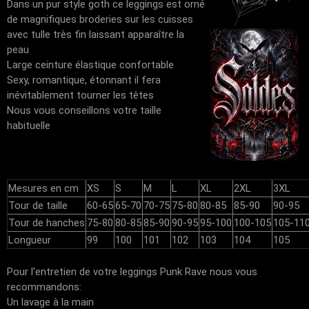
Dans un pur style goth ce leggings est orné
de magnifiques broderies sur les cuisses
avec tulle très fin laissant apparaître la
peau
Large ceinture élastique confortable
Sexy, romantique, étonnant il fera
inévitablement tourner les têtes
Nous vous conseillons votre taille
habituelle
Mesures en cm
XS
S
M
L
XL
2XL
3XL
Tour de taille
60-65
65-70
70-75
75-80
80-85
85-90
90-95
Tour de hanches
75-80
80-85
85-90
90-95
95-100
100-105
105-11
Longueur
99
100
101
102
103
104
105
Pour l'entretien de votre leggings Punk Rave nous vous
recommandons:
Un lavage à la main