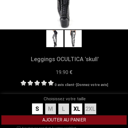
Leggings OCULTICA 'skull'
19.90
€
-
0 avis client
[Donnez votre avis]
Choisissez votre taille
S
M
L
XL
2XL