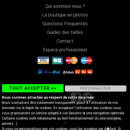
Qui sommes-nous ?
La boutique en photos
Questions Fréquentes
Guides des tailles
Contact
Espace professionnel
Donnez votre opinion via notre sondage
TOUT ACCEPTER >>
PERSONNALISER
Suivez-nous sur
Nous sommes attachés au respect de votre vie privée.
Nous souhaitons être totalement transparents quant à l'utilisation de vos
données via le dépôt de cookies. En acceptant l'utilisation des cookies nous
Copyright@2018 Discobole - Tous droits réservés - Magasin
vous proposerons un service adapté à vos besoins et une navigation optimale.
Discobole 18 Rue Vallon, 74200 Thonon-les-Bains - Tel. 04 50 26 57
Certains cookies sont nécessaires au bon fonctionnement du site (comptes,
88
paniers...).
Si vous ne personnalisez pas vos cookies, vous les acceptez par d�faut. Si