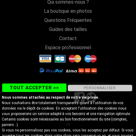
Qui sommes-nous ?
La boutique en photos
Questions Fréquentes
Guides des tailles
Contact
Espace professionnel
Donnez votre opinion via notre sondage
TOUT ACCEPTER >>
PERSONNALISER
Suivez-nous sur
Nous sommes attachés au respect de votre vie privée.
Nous souhaitons être totalement transparents quant à l'utilisation de vos
données via le dépôt de cookies. En acceptant l'utilisation des cookies nous
Copyright@2018 Discobole - Tous droits réservés - Magasin
vous proposerons un service adapté à vos besoins et une navigation optimale.
Discobole 18 Rue Vallon, 74200 Thonon-les-Bains - Tel. 04 50 26 57
Certains cookies sont nécessaires au bon fonctionnement du site (comptes,
88
paniers...).
Si vous ne personnalisez pas vos cookies, vous les acceptez par défaut. Si vous
accepter tous les cookies alors votre choix sera conservé un an, et vous pourrez