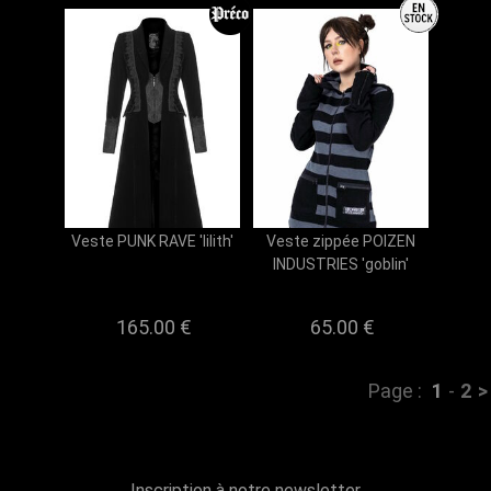
Veste PUNK RAVE 'lilith'
Veste zippée POIZEN
INDUSTRIES 'goblin'
165.00 €
65.00 €
Page :
1
-
2
>
Inscription à notre newsletter