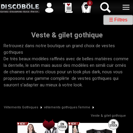
Service client
04 50 26 57 88
Newsletter
| |
Facebook
|
Twitter
0
☰ Filtres
Veste & gilet gothique
Retrouvez dans notre boutique un grand choix de vestes
gothiques
De très beaux modèles raffinés avec de belles matières comme
la dentelle, le satin mais aussi des modèles en simili cuir ornés
de chaines et autres clous pour un look plus dark, nous vous
proposons une gamme complète de vestes gothiques qui
sauront s’adapter au mieux à votre look.
Vêtements Gothiques
vêtements gothiques femme
Veste & gilet gothique