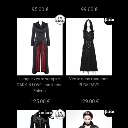
95.00 €
99.00 €
Longue veste vampire
Veste sans manches
DARK IN LOVE 'comtesse
PUNK RAVE
Zaleria'
125.00 €
129.00 €