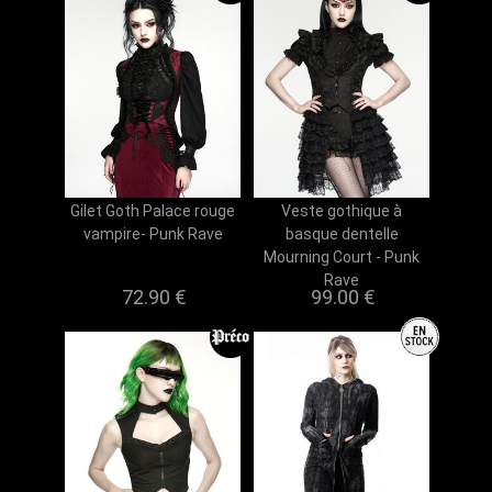
Gilet Goth Palace rouge
Veste gothique à
vampire- Punk Rave
basque dentelle
Mourning Court - Punk
Rave
72.90 €
99.00 €