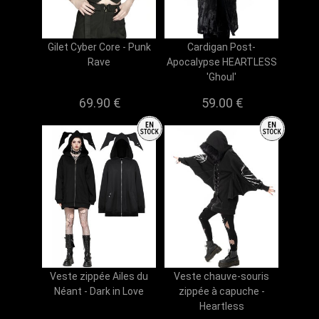
Gilet Cyber Core - Punk
Cardigan Post-
Rave
Apocalypse HEARTLESS
'Ghoul'
69.90 €
59.00 €
Veste zippée Ailes du
Veste chauve-souris
Néant - Dark in Love
zippée à capuche -
Heartless