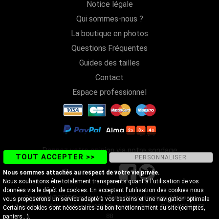
Notice légale
Qui sommes-nous ?
La boutique en photos
Questions Fréquentes
Guides des tailles
Contact
Espace professionnel
Donnez votre opinion via notre sondage
TOUT ACCEPTER >>
PERSONNALISER
Suivez-nous sur
Nous sommes attachés au respect de votre vie privée.
Nous souhaitons être totalement transparents quant à l'utilisation de vos
données via le dépôt de cookies. En acceptant l'utilisation des cookies nous
Copyright@2018 Discobole - Tous droits réservés - Magasin
vous proposerons un service adapté à vos besoins et une navigation optimale.
Discobole 18 Rue Vallon, 74200 Thonon-les-Bains - Tel. 04 50 26 57
Certains cookies sont nécessaires au bon fonctionnement du site (comptes,
88
paniers...).