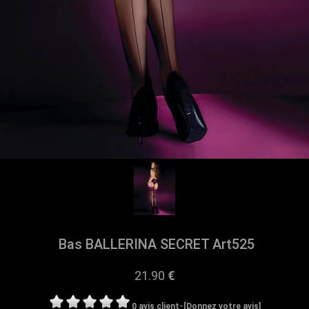
Bas BALLERINA SECRET Art525
21.90
€
-
0 avis client
[Donnez votre avis]