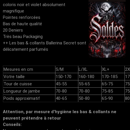
coloris noir et violet absolument
magnifique
Pointes renforcées
Bas de haute qualité
20 Deniers
Très beau Packaging
++ Les bas & collants Ballerina Secret sont
délicatement parfumés
Mesures en cm
S/M
L/XL
XL+
2X
Votre taille
150-170
160-180
170-185
17
Tour de cuisse
45-55
55-65
65-75
75
Longueur de jambe
70-80
70-80
75-85
75
Poids approximatif
40-65
50-80
65-90
80
Attention, par mesure d'hygiène les bas & collants ne
peuvent prétendre à retour
Conseils: