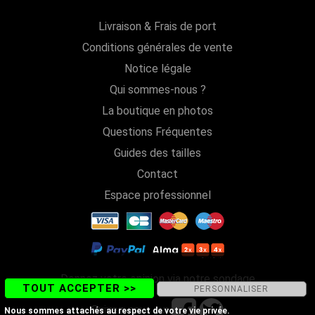
Livraison & Frais de port
Conditions générales de vente
Notice légale
Qui sommes-nous ?
La boutique en photos
Questions Fréquentes
Guides des tailles
Contact
Espace professionnel
Donnez votre opinion via notre sondage
TOUT ACCEPTER >>
PERSONNALISER
Suivez-nous sur
Nous sommes attachés au respect de votre vie privée.