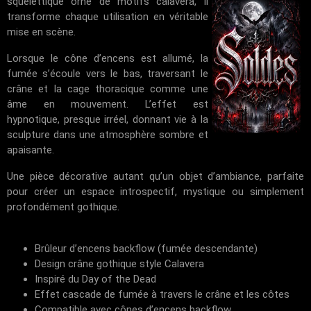
squelettique orné de motifs calavera, il
transforme chaque utilisation en véritable
mise en scène.
Lorsque le cône d’encens est allumé, la
fumée s’écoule vers le bas, traversant le
crâne et la cage thoracique comme une
âme en mouvement. L’effet est
hypnotique, presque irréel, donnant vie à la
sculpture dans une atmosphère sombre et
apaisante.
Une pièce décorative autant qu’un objet d’ambiance, parfaite
pour créer un espace introspectif, mystique ou simplement
profondément gothique.
Brûleur d’encens backflow (fumée descendante)
Design crâne gothique style Calavera
Inspiré du Day of the Dead
Effet cascade de fumée à travers le crâne et les côtes
Compatible avec cônes d’encens backflow