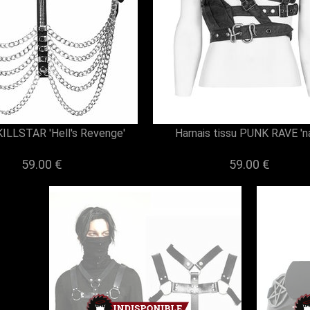
KILLSTAR 'Hell's Revenge'
Harnais tissu PUNK RAVE 'na
59.00 €
59.00 €