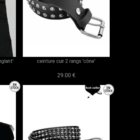
glant'
ceinture cuir 2 rangs 'cône'
29.00 €