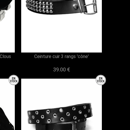
 Clous
Ceinture cuir 3 rangs 'cône'
39.00 €