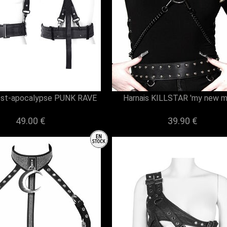
ost-apocalypse PUNK RAVE
Harnais KILLSTAR 'my new m
49.00 €
39.90 €