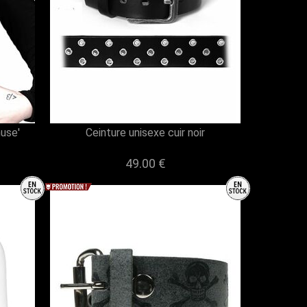
use'
Ceinture unisexe cuir noir
49.00 €