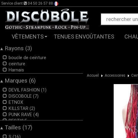
Service client
04 50 26 57 88
VÊTEMENTS
TENUES ENVOÛTANTES
CHA
Rayons (3)
▴
boucle de ceinture
ceinture
Harnais
Accueil
Accessoires
Cei
Marques (6)
▴
DEVIL FASHION (1)
DISCOBOLE (7)
ETNOX
KILLSTAR (2)
PUNK RAVE (4)
RESTYLE
Tailles (17)
▴
S (16)