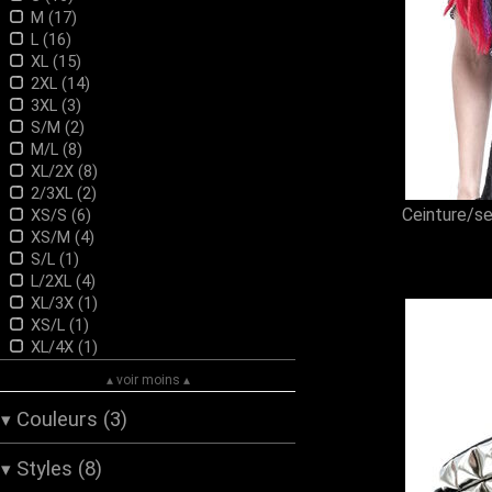
M (17)
L (16)
XL (15)
2XL (14)
3XL (3)
S/M (2)
M/L (8)
XL/2X (8)
2/3XL (2)
Ceinture/se
XS/S (6)
XS/M (4)
S/L (1)
L/2XL (4)
XL/3X (1)
XS/L (1)
XL/4X (1)
▴ voir moins ▴
Couleurs (3)
▾
Gris (2)
Styles (8)
▾
Noir (14)