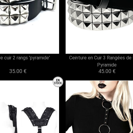
e cuir 2 rangs 'pyramide'
Ceinture en Cuir 3 Rangées de
Pyramide
35.00 €
45.00 €