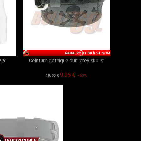
Reste:
22 jrs 08 h 54 m 03
ja'
Ceinture gothique cuir 'grey skulls'
9.95 €
19.90 €
−50%