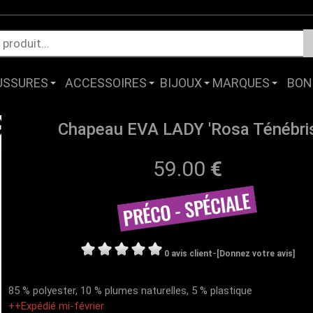
USSURES
ACCESSOIRES
BIJOUX
MARQUES
BON
Chapeau EVA LADY 'Rosa Ténébris
59.00
€
-
0 avis client
[Donnez votre avis]
85 % polyester, 10 % plumes naturelles, 5 % plastique
++Expédié mi-février