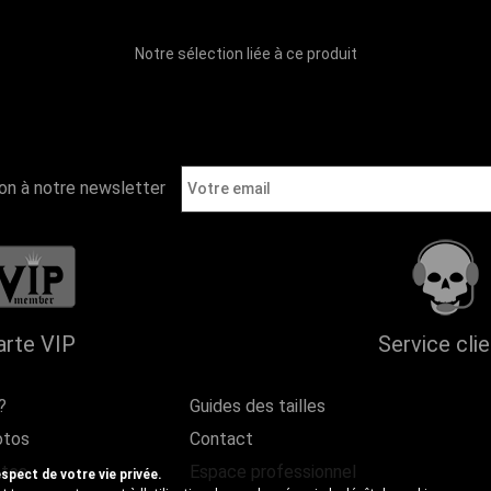
Notre sélection liée à ce produit
ion à notre newsletter
arte VIP
Service cli
?
Guides des tailles
otos
Contact
ntes
Espace professionnel
ect de votre vie privée.