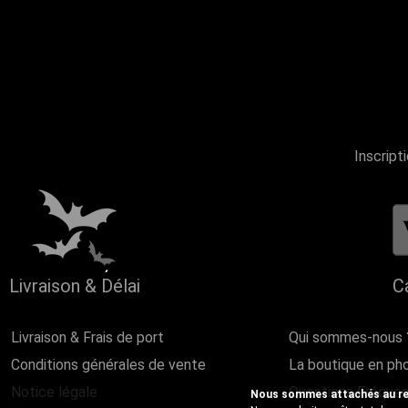
Inscript
Livraison & Délai
C
Livraison & Frais de port
Qui sommes-nous 
Conditions générales de vente
La boutique en ph
Notice légale
Questions Fréque
Nous sommes attachés au resp