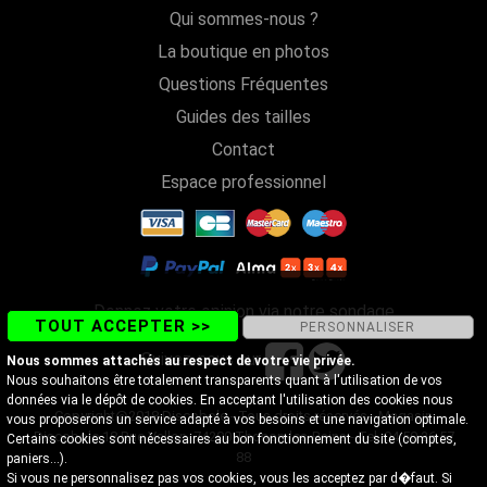
Qui sommes-nous ?
La boutique en photos
Questions Fréquentes
Guides des tailles
Contact
Espace professionnel
Donnez votre opinion via notre sondage
TOUT ACCEPTER >>
PERSONNALISER
Suivez-nous sur
Nous sommes attachés au respect de votre vie privée.
Nous souhaitons être totalement transparents quant à l'utilisation de vos
données via le dépôt de cookies. En acceptant l'utilisation des cookies nous
Copyright@2018 Discobole - Tous droits réservés - Magasin
vous proposerons un service adapté à vos besoins et une navigation optimale.
Discobole 18 Rue Vallon, 74200 Thonon-les-Bains - Tel. 04 50 26 57
Certains cookies sont nécessaires au bon fonctionnement du site (comptes,
88
paniers...).
Si vous ne personnalisez pas vos cookies, vous les acceptez par d�faut. Si