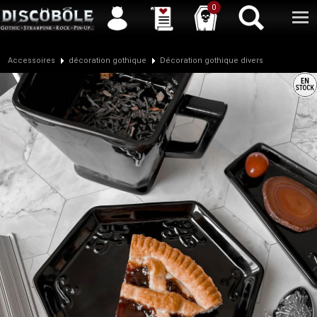
Service client
04 50 26 57 88
Newsletter
| |
Facebook
|
Twitter
0
Accessoires
décoration gothique
Décoration gothique divers