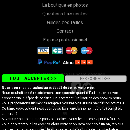
La boutique en photos
Questions Fréquentes
Guides des tailles
Contact
Espace professionnel
Donnez votre opinion via notre sondage
TOUT ACCEPTER >>
PERSONNALISER
Suivez-nous sur
Nous sommes attachés au respect de votre vie privée.
Nous souhaitons être totalement transparents quant à l'utilisation de vos
données via le dépôt de cookies. En acceptant l'utilisation des cookies nous
Copyright@2018 Discobole - Tous droits réservés - Magasin
vous proposerons un service adapté à vos besoins et une navigation optimale.
Discobole 18 Rue Vallon, 74200 Thonon-les-Bains - Tel. 04 50 26 57
Certains cookies sont nécessaires au bon fonctionnement du site (comptes,
88
paniers...).
Si vous ne personnalisez pas vos cookies, vous les acceptez par d�faut. Si
vous accepter tous les cookies alors votre choix sera conservé un an, et vous
Conception Lithium Network
pourrez toujours le modifier dans notre page de
politique de confidentialité
.