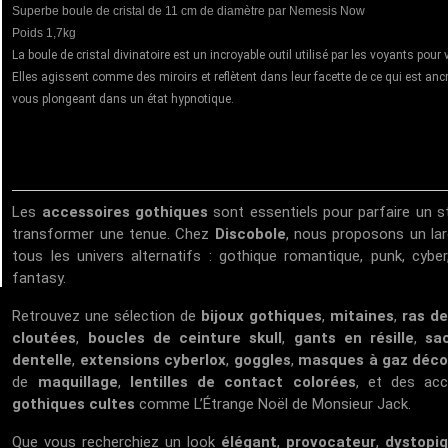
Superbe boule de cristal de 11 cm de diamètre par Nemesis Now
Poids 1,7kg
La boule de cristal divinatoire est un incroyable outil utilisé par les voyants pour 
Elles agissent comme des miroirs et reflètent dans leur facette de ce qui est an
vous plongeant dans un état hypnotique.
Les
accessoires gothiques
sont essentiels pour parfaire un st
transformer une tenue. Chez
Discobole
, nous proposons un lar
tous les univers alternatifs : gothique romantique, punk, cybe
fantasy.
Retrouvez une sélection de
bijoux gothiques
,
mitaines
,
ras de
cloutées
,
boucles de ceinture skull
,
gants en résille
,
sa
dentelle
,
extensions cyberlox
,
goggles
,
masques à gaz déco
de
maquillage
,
lentilles de contact colorées
, et des acc
gothiques cultes
comme
L’Étrange Noël de Monsieur Jack
.
Que vous recherchiez un look
élégant
,
provocateur
,
dystopi