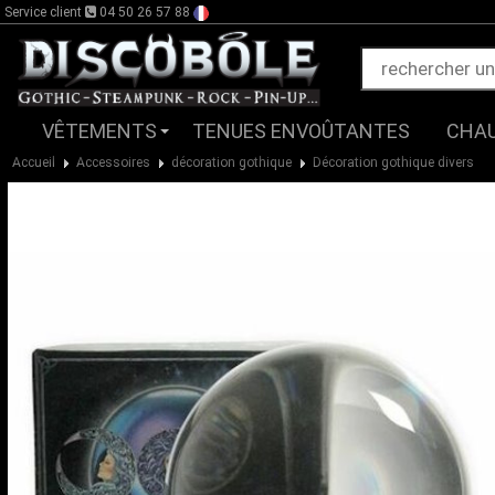
Service client
04 50 26 57 88
VÊTEMENTS
TENUES ENVOÛTANTES
CHA
Accueil
Accessoires
décoration gothique
Décoration gothique divers