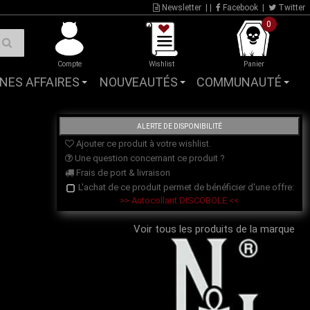
Newsletter
| |
Facebook
|
Twitter
0
Compte
Wishlist
Panier
NES AFFAIRES
NOUVEAUTÉS
COMMUNAUTÉ
Ajouter ce produit à votre wishlist.
Une question concernant ce produit ?
Frais de port & livraison
L'achat de ce produit permet de bénéficier d'une offre:
>> Autocollant DISCOBOLE <<
Voir tous les produits de la marque