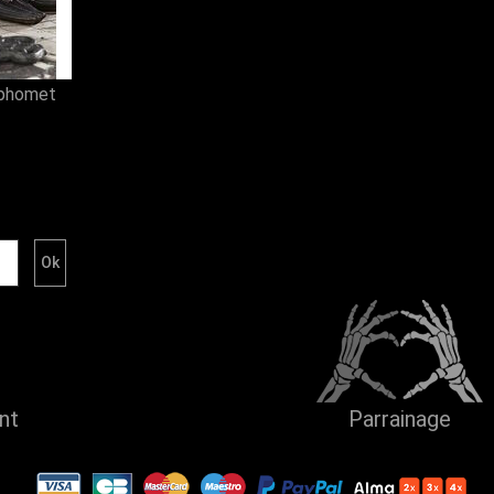
aphomet
ent
Parrainage