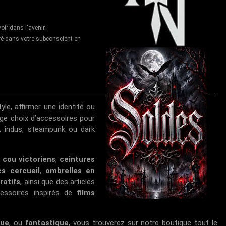
voir dans l'avenir.
cré dans votre subconscient en
yle, affirmer une identité ou
ge choix d’accessoires pour
r, indus, steampunk ou dark
 cou victoriens
,
ceintures
cs cercueil
,
ombrelles en
ratifs
, ainsi que des articles
essoires inspirés de
films
que
, ou
fantastique
, vous trouverez sur notre boutique tout le