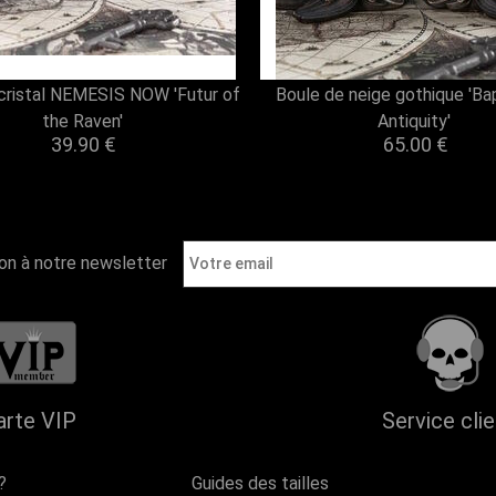
cristal NEMESIS NOW 'Futur of
Boule de neige gothique 'B
the Raven'
Antiquity'
39.90
€
65.00
€
ion à notre newsletter
arte VIP
Service cli
?
Guides des tailles