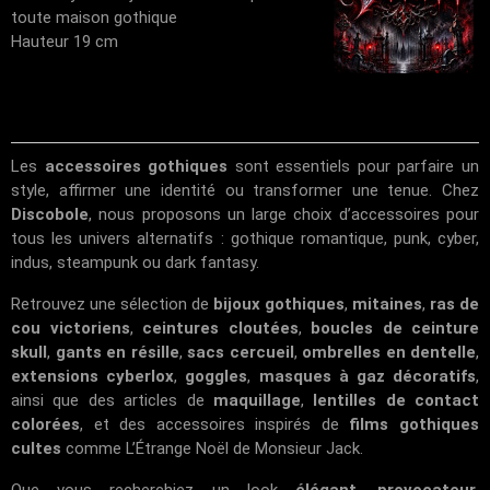
toute maison gothique
Hauteur 19 cm
Les
accessoires gothiques
sont essentiels pour parfaire un
style, affirmer une identité ou transformer une tenue. Chez
Discobole
, nous proposons un large choix d’accessoires pour
tous les univers alternatifs : gothique romantique, punk, cyber,
indus, steampunk ou dark fantasy.
Retrouvez une sélection de
bijoux gothiques
,
mitaines
,
ras de
cou victoriens
,
ceintures cloutées
,
boucles de ceinture
skull
,
gants en résille
,
sacs cercueil
,
ombrelles en dentelle
,
extensions cyberlox
,
goggles
,
masques à gaz décoratifs
,
ainsi que des articles de
maquillage
,
lentilles de contact
colorées
, et des accessoires inspirés de
films gothiques
cultes
comme
L’Étrange Noël de Monsieur Jack
.
Que vous recherchiez un look
élégant
,
provocateur
,