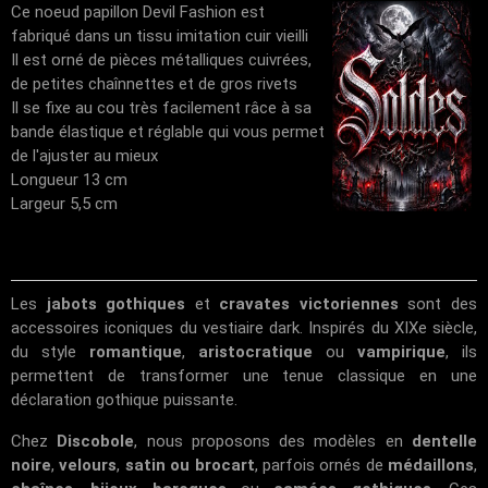
Ce noeud papillon Devil Fashion est
fabriqué dans un tissu imitation cuir vieilli
Il est orné de pièces métalliques cuivrées,
de petites chaînnettes et de gros rivets
Il se fixe au cou très facilement râce à sa
bande élastique et réglable qui vous permet
de l'ajuster au mieux
Longueur 13 cm
Largeur 5,5 cm
Les
jabots gothiques
et
cravates victoriennes
sont des
accessoires iconiques du vestiaire dark. Inspirés du XIXe siècle,
du style
romantique
,
aristocratique
ou
vampirique
, ils
permettent de transformer une tenue classique en une
déclaration gothique puissante.
Chez
Discobole
, nous proposons des modèles en
dentelle
noire
,
velours
,
satin ou brocart
, parfois ornés de
médaillons
,