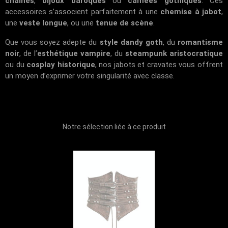
chaînes
,
bijoux baroques
ou
camées gothiques
. Ces
accessoires s’associent parfaitement à une
chemise à jabot
,
une
veste longue
, ou une
tenue de scène
.
Que vous soyez adepte du
style dandy goth
, du
romantisme
noir
, de l’
esthétique vampire
, du
steampunk aristocratique
ou du
cosplay historique
, nos jabots et cravates vous offrent
un moyen d’exprimer votre singularité avec classe.
Notre sélection liée à ce produit