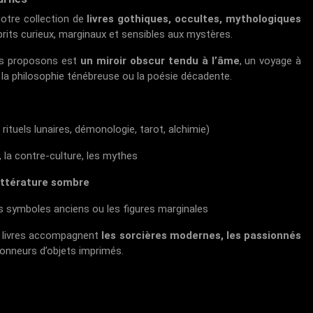
otre collection de
livres gothiques, occultes, mythologiques
rits curieux, marginaux et sensibles aux mystères.
ous proposons est
un miroir obscur tendu à l’âme
, un voyage à
e, la philosophie ténébreuse ou la poésie décadente.
rituels lunaires, démonologie, tarot, alchimie)
t, la contre-culture, les mythes
littérature sombre
es symboles anciens ou les figures marginales
s livres accompagnent
les sorcières modernes, les passionnés
ctionneurs d’objets imprimés.