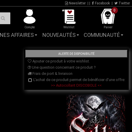
Newsletter
| |
Facebook
|
Twitter
0
Compte
Wishlist
Panier
NES AFFAIRES
NOUVEAUTÉS
COMMUNAUTÉ
Ajouter ce produit à votre wishlist.
Une question concernant ce produit ?
Frais de port & livraison
L'achat de ce produit permet de bénéficier d'une offre:
>> Autocollant DISCOBOLE <<