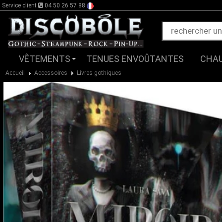
Service client
04 50 26 57 88
VÊTEMENTS
TENUES ENVOÛTANTES
CHA
Accueil
Accessoires
Livres gothiques