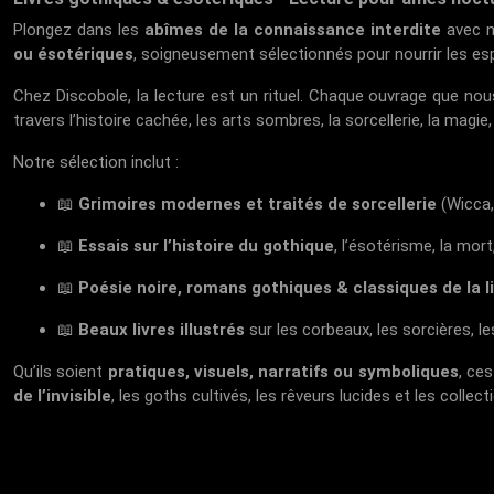
Plongez dans les
abîmes de la connaissance interdite
avec n
ou ésotériques
, soigneusement sélectionnés pour nourrir les esp
Chez
Discobole
, la lecture est un rituel. Chaque ouvrage que n
travers l’histoire cachée, les arts sombres, la sorcellerie, la magi
Notre sélection inclut :
📖
Grimoires modernes et traités de sorcellerie
(Wicca, 
📖
Essais sur l’histoire du gothique
, l’ésotérisme, la mor
📖
Poésie noire, romans gothiques & classiques de la 
📖
Beaux livres illustrés
sur les corbeaux, les sorcières, l
Qu’ils soient
pratiques, visuels, narratifs ou symboliques
, ce
de l’invisible
, les goths cultivés, les rêveurs lucides et les colle