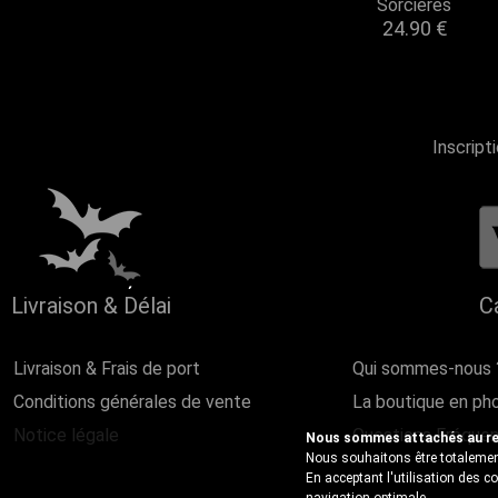
Sorcières
24.90
€
Inscript
Livraison & Délai
C
Livraison & Frais de port
Qui sommes-nous 
Conditions générales de vente
La boutique en ph
Notice légale
Questions Fréque
Nous sommes attachés au resp
Nous souhaitons être totalement
En acceptant l'utilisation des 