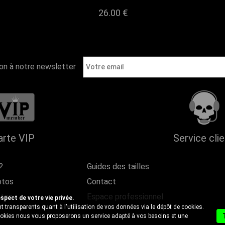
26.00
€
ion à notre newsletter
arte VIP
Service cli
?
Guides des tailles
otos
Contact
ntes
Espace professionnel
ect de votre vie privée.
 transparents quant à l'utilisation de vos données via le dépôt de cookies.
cookies nous vous proposerons un service adapté à vos besoins et une