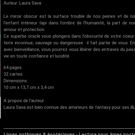
Auteur: Laura Sava
Le miroir obscur est la surface trouble de nos peines et de nos
l’enfant intérieur tapi dans l’ombre de l’humanité, la part de 
amour et protection.
Ce superbe oracle vous plongera dans l’obscurité de votre coeur. C
terre inconnue, sauvage ou dangereuse : il fait partie de vous. En
avec bienveillance, vous pourrez vous libérer des entraves du pa
vie en toute confiance et lucidité.
64 pages
32 cartes
Dimensions:
10 cm x 13,7 cm x 3,4 cm
A propos de l'auteur:
Laura Sava est bien connue des amateurs de fantasy pour ses illu
Livres gothiques & ésotériques - Lecture pour âmes noct