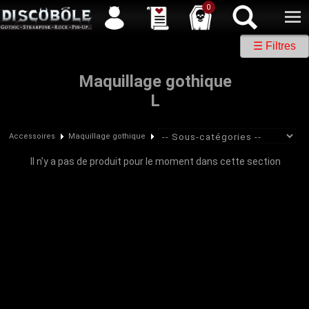
Service client
04 50 26 57 88
Newsletter
| |
Facebook
|
Twitter
0
☰ Filtres
Maquillage gothique
L
Accessoires
Maquillage gothique
Il n'y a pas de produit pour le moment dans cette section