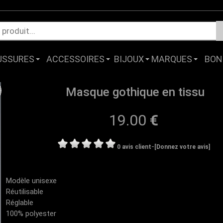
USSURES
ACCESSOIRES
BIJOUX
MARQUES
BON
Masque gothique en tissu
19.00
€
-
0 avis client
[Donnez votre avis]
Modèle unisexe
Réutilisable
Réglable
100% polyester