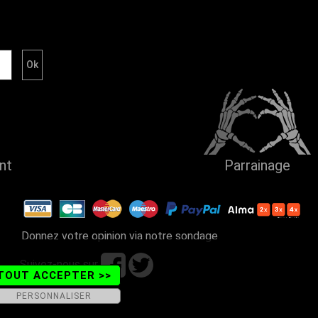
ent
Parrainage
Donnez votre opinion via notre sondage
Suivez-nous sur
TOUT ACCEPTER >>
PERSONNALISER
ains - Tel. 04 50 26 57 88