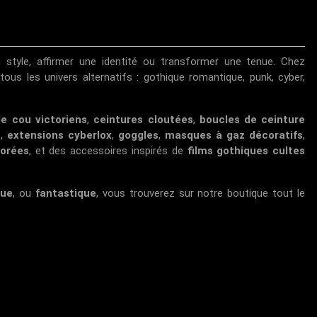
 style, affirmer une identité ou transformer une tenue. Chez
ous les univers alternatifs : gothique romantique, punk, cyber,
de cou victoriens
,
ceintures cloutées
,
boucles de ceinture
e
,
extensions cyberlox
,
goggles
,
masques à gaz décoratifs
,
lorées
, et des accessoires inspirés de
films gothiques cultes
que
, ou
fantastique
, vous trouverez sur notre boutique tout le