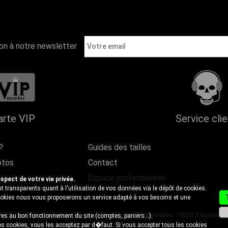
ion à notre newsletter
arte VIP
Service cli
?
Guides des tailles
otos
Contact
ntes
Espace professionnel
ect de votre vie privée.
 transparents quant à l'utilisation de vos données via le dépôt de cookies.
cookies nous vous proposerons un service adapté à vos besoins et une
- Tous droits réservés - Magasin Discobole 18 Rue Vallon, 74200 Thonon-les-B
es au bon fonctionnement du site (comptes, paniers...).
s cookies, vous les acceptez par d�faut. Si vous accepter tous les cookies