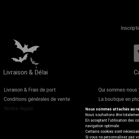
Inscript
Livraison & Délai
C
Livraison & Frais de port
Qui sommes-nous 
Conditions générales de vente
La boutique en ph
Notice légale
Questions Fréque
Nous sommes attachés au resp
Nous souhaitons être totalement
En acceptant l'utilisation des 
navigation optimale.
Copyright@2018 Discobole 
Certains cookies sont nécessair
Si vous ne personnalisez pas vo