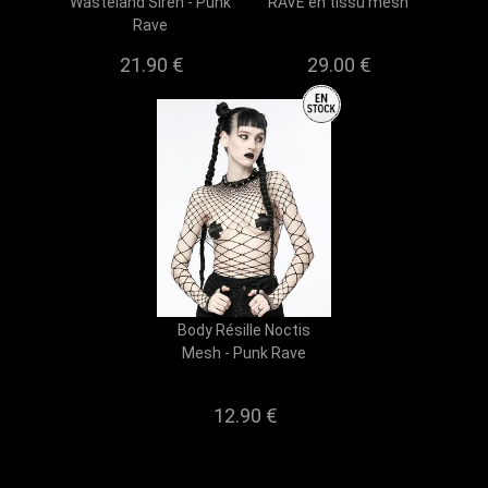
Wasteland Siren - Punk
RAVE en tissu mesh
Rave
21.90
€
29.00
€
Body Résille Noctis
Mesh - Punk Rave
12.90
€