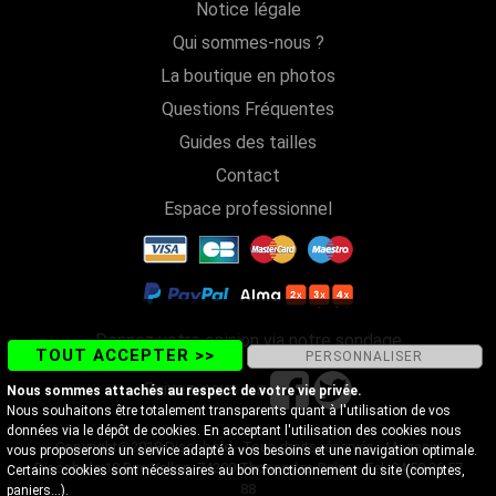
Notice légale
Qui sommes-nous ?
La boutique en photos
Questions Fréquentes
Guides des tailles
Contact
Espace professionnel
Donnez votre opinion via notre sondage
TOUT ACCEPTER >>
PERSONNALISER
Suivez-nous sur
Nous sommes attachés au respect de votre vie privée.
Nous souhaitons être totalement transparents quant à l'utilisation de vos
données via le dépôt de cookies. En acceptant l'utilisation des cookies nous
Copyright@2018 Discobole - Tous droits réservés - Magasin
vous proposerons un service adapté à vos besoins et une navigation optimale.
Discobole 18 Rue Vallon, 74200 Thonon-les-Bains - Tel. 04 50 26 57
Certains cookies sont nécessaires au bon fonctionnement du site (comptes,
88
paniers...).