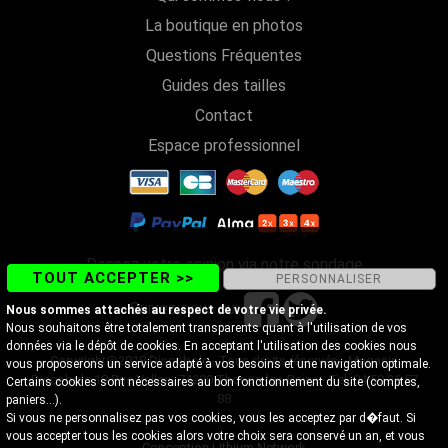
La boutique en photos
Questions Fréquentes
Guides des tailles
Contact
Espace professionnel
Donnez votre opinion via notre sondage
TOUT ACCEPTER >>
PERSONNALISER
Suivez-nous sur
Nous sommes attachés au respect de votre vie privée.
Nous souhaitons être totalement transparents quant à l'utilisation de vos
données via le dépôt de cookies. En acceptant l'utilisation des cookies nous
Copyright@2018 Discobole - Tous droits réservés - Magasin
vous proposerons un service adapté à vos besoins et une navigation optimale.
Discobole 18 Rue Vallon, 74200 Thonon-les-Bains - Tel. 04 50 26 57
Certains cookies sont nécessaires au bon fonctionnement du site (comptes,
88
paniers...).
Si vous ne personnalisez pas vos cookies, vous les acceptez par d�faut. Si
vous accepter tous les cookies alors votre choix sera conservé un an, et vous
Conception Lithium Network