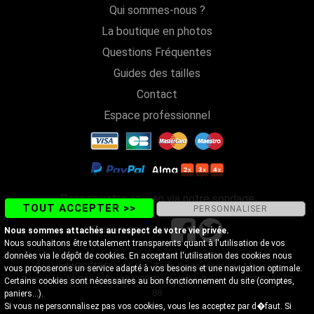
Qui sommes-nous ?
La boutique en photos
Questions Fréquentes
Guides des tailles
Contact
Espace professionnel
Donnez votre opinion via notre sondage
TOUT ACCEPTER >>
PERSONNALISER
Suivez-nous sur
Nous sommes attachés au respect de votre vie privée.
Nous souhaitons être totalement transparents quant à l'utilisation de vos
données via le dépôt de cookies. En acceptant l'utilisation des cookies nous
Copyright@2018 Discobole - Tous droits réservés - Magasin
vous proposerons un service adapté à vos besoins et une navigation optimale.
Discobole 18 Rue Vallon, 74200 Thonon-les-Bains - Tel. 04 50 26 57
Certains cookies sont nécessaires au bon fonctionnement du site (comptes,
88
paniers...).
Si vous ne personnalisez pas vos cookies, vous les acceptez par d�faut. Si