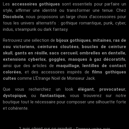
Les
accessoires gothiques
sont essentiels pour parfaire un
style, affirmer une identité ou transformer une tenue. Chez
Discobole
, nous proposons un large choix d’accessoires pour
tous les univers alternatifs : gothique romantique, punk, cyber,
indus, steampunk ou dark fantasy.
Retrouvez une sélection de
bijoux gothiques
,
mitaines
,
ras de
cou victoriens
,
ceintures cloutées
,
boucles de ceinture
skull
,
gants en résille
,
sacs cercueil
,
ombrelles en dentelle
,
extensions cyberlox
,
goggles
,
masques à gaz décoratifs
,
ainsi que des articles de
maquillage
,
lentilles de contact
colorées
, et des accessoires inspirés de
films gothiques
cultes
comme
L’Étrange Noël de Monsieur Jack
.
Que vous recherchiez un look
élégant
,
provocateur
,
dystopique
, ou
fantastique
, vous trouverez sur notre
boutique tout le nécessaire pour composer une silhouette forte
et cohérente.
1 avis client sur ce produit
-
Donnez votre avis