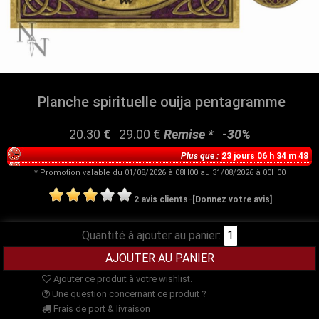
Planche spirituelle ouija pentagramme
20.30
€
29.00
€
Remise *
-
30%
Plus que :
23 jours 06 h 34 m 48
* Promotion valable du 01/08/2026 à 08H00 au 31/08/2026 à 00H00
-
2 avis clients
[Donnez votre avis]
Quantité à ajouter au panier:
Ajouter ce produit à votre wishlist.
Une question concernant ce produit ?
Frais de port & livraison