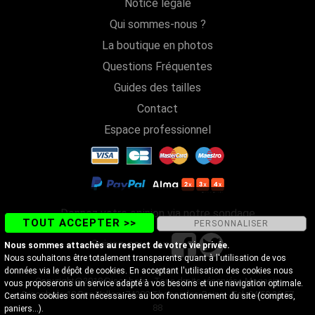
Notice légale
Qui sommes-nous ?
La boutique en photos
Questions Fréquentes
Guides des tailles
Contact
Espace professionnel
Donnez votre opinion via notre sondage
TOUT ACCEPTER >>
PERSONNALISER
Suivez-nous sur
Nous sommes attachés au respect de votre vie privée.
Nous souhaitons être totalement transparents quant à l'utilisation de vos
données via le dépôt de cookies. En acceptant l'utilisation des cookies nous
Copyright@2018 Discobole - Tous droits réservés - Magasin
vous proposerons un service adapté à vos besoins et une navigation optimale.
Discobole 18 Rue Vallon, 74200 Thonon-les-Bains - Tel. 04 50 26 57
Certains cookies sont nécessaires au bon fonctionnement du site (comptes,
88
paniers...).