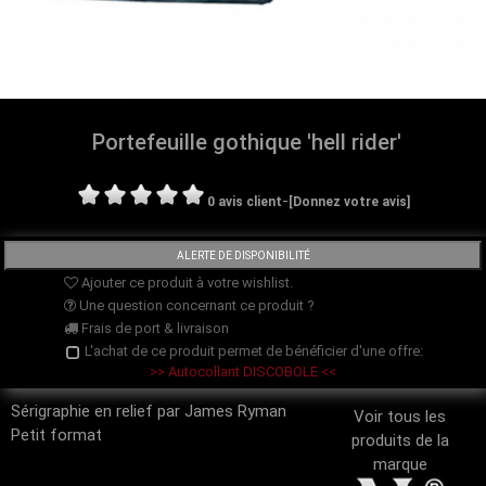
Portefeuille gothique 'hell rider'
-
0 avis client
[Donnez votre avis]
Ajouter ce produit à votre wishlist.
Une question concernant ce produit ?
Frais de port & livraison
L'achat de ce produit permet de bénéficier d'une offre:
>> Autocollant DISCOBOLE <<
Sérigraphie en relief par James Ryman
Voir tous les
Petit format
produits de la
marque