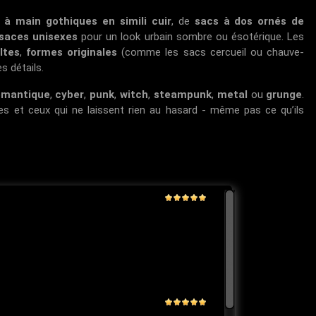
 à main gothiques en simili cuir
, de
sacs à dos ornés de
saces unisexes
pour un look urbain sombre ou ésotérique. Les
ltes
,
formes originales
(comme les sacs cercueil ou chauve-
s détails.
omantique
,
cyber
,
punk
,
witch
,
steampunk
,
metal
ou
grunge
.
les et ceux qui ne laissent rien au hasard - même pas ce qu’ils