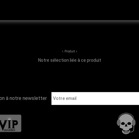
ns charme
ors en ville la tête des gens , surtout les copines grave hihi
Produit
Notre sélection liée à ce produit
ion à notre newsletter