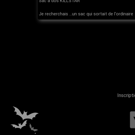
Sac à dos KILLSTAR
Je recherchais ...un sac qui sortait de l'ordinaire
J'ai choisi cet article parce que ...Il a un certai
Les plus : ...il fait vraiment sensation quand je s
Les moins : ...rien à dire
En conclusion : ...Je l'aaadooore
Inscript