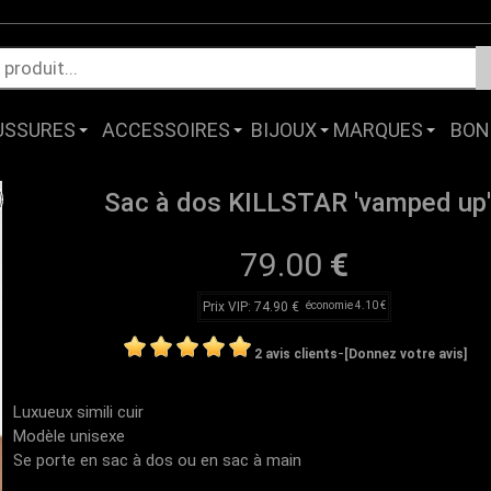
USSURES
ACCESSOIRES
BIJOUX
MARQUES
BON
Sac à dos KILLSTAR 'vamped up'
79.00
€
Prix VIP: 74.90 €
économie 4.10 €
-
2 avis clients
[Donnez votre avis]
Luxueux simili cuir
Modèle unisexe
Se porte en sac à dos ou en sac à main