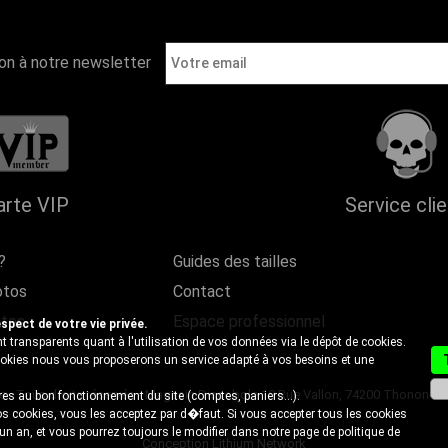
ion à notre newsletter
arte VIP
Service cli
?
Guides des tailles
otos
Contact
ntes
Espace professionnel
ect de votre vie privée.
 transparents quant à l'utilisation de vos données via le dépôt de cookies.
cookies nous vous proposerons un service adapté à vos besoins et une
- Tous droits réservés - Magasin Discobole 18 Rue Vallon, 74200 Thonon-les-B
es au bon fonctionnement du site (comptes, paniers...).
s cookies, vous les acceptez par d�faut. Si vous accepter tous les cookies
 un an, et vous pourrez toujours le modifier dans notre page de
politique de
Conception Lithium Network