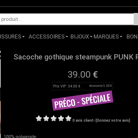
USSURES
ACCESSOIRES
BIJOUX
MARQUES
BON
Sacoche gothique steampunk PUNK
39.00
€
Prix VIP: 34.00 €
économie 5.00 €
-
0 avis client
[Donnez votre avis]
100% polyamide