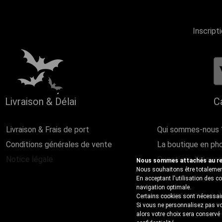
Inscript
Livraison & Délai
C
Livraison & Frais de port
Qui sommes-nous 
Conditions générales de vente
La boutique en ph
Notice légale
Questions Fréque
Nous sommes attachés au resp
Nous souhaitons être totalement
En acceptant l'utilisation des 
navigation optimale.
Copyright@2018 Discobole 
Certains cookies sont nécessair
Si vous ne personnalisez pas vo
alors votre choix sera conservé