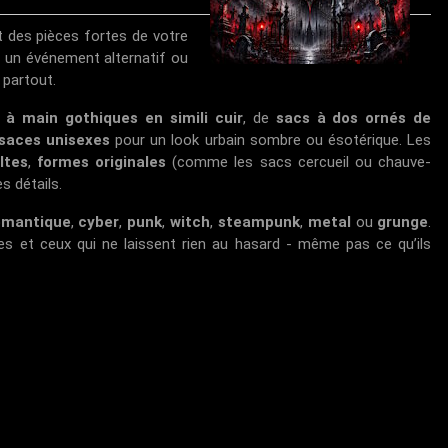
t des pièces fortes de votre
, un événement alternatif ou
 partout.
 à main gothiques en simili cuir
, de
sacs à dos ornés de
saces unisexes
pour un look urbain sombre ou ésotérique. Les
ltes
,
formes originales
(comme les sacs cercueil ou chauve-
s détails.
omantique
,
cyber
,
punk
,
witch
,
steampunk
,
metal
ou
grunge
.
les et ceux qui ne laissent rien au hasard - même pas ce qu’ils