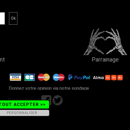
ent
Parrainage
Donnez votre opinion via notre sondage
Suivez-nous sur
TOUT ACCEPTER >>
PERSONNALISER
ains - Tel. 04 50 26 57 88