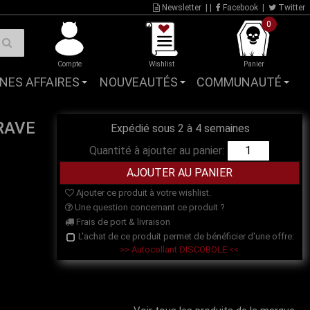
Newsletter
| |
Facebook
|
Twitter
0
Compte
Wishlist
Panier
NES AFFAIRES
NOUVEAUTÉS
COMMUNAUTÉ
 RAVE
Expédié sous 2 à 4 semaines
Quantité à ajouter au panier:
Ajouter ce produit à votre wishlist.
Une question concernant ce produit ?
Frais de port & livraison
L'achat de ce produit permet de bénéficier d'une offre:
>> Autocollant DISCOBOLE <<