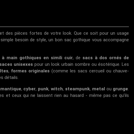
et des pièces fortes de votre look. Que ce soit pour un usage
n simple besoin de style, un bon sac gothique vous accompagne
 à main gothiques en simili cuir
, de
sacs à dos ornés de
saces unisexes
pour un look urbain sombre ou ésotérique. Les
ltes
,
formes originales
(comme les sacs cercueil ou chauve-
s détails.
omantique
,
cyber
,
punk
,
witch
,
steampunk
,
metal
ou
grunge
.
les et ceux qui ne laissent rien au hasard - même pas ce qu’ils