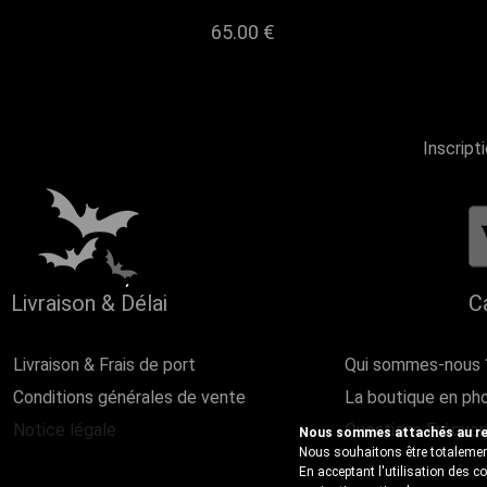
65.00 €
Inscript
Livraison & Délai
C
Livraison & Frais de port
Qui sommes-nous 
Conditions générales de vente
La boutique en ph
Notice légale
Questions Fréque
Nous sommes attachés au resp
Nous souhaitons être totalement
En acceptant l'utilisation des 