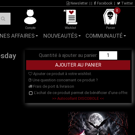
Newsletter
| |
Facebook
|
Twitter
0
Compte
Wishlist
Panier
NES AFFAIRES
NOUVEAUTÉS
COMMUNAUTÉ
esday
Quantité à ajouter au panier:
Ajouter ce produit à votre wishlist.
Une question concernant ce produit ?
Frais de port & livraison
L'achat de ce produit permet de bénéficier d'une offre:
>> Autocollant DISCOBOLE <<