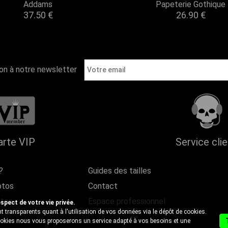
Addams
Papeterie Gothique
37.50 €
26.90 €
ion à notre newsletter
arte VIP
Service cli
?
Guides des tailles
otos
Contact
ntes
Espace professionnel
ect de votre vie privée.
 transparents quant à l'utilisation de vos données via le dépôt de cookies.
cookies nous vous proposerons un service adapté à vos besoins et une