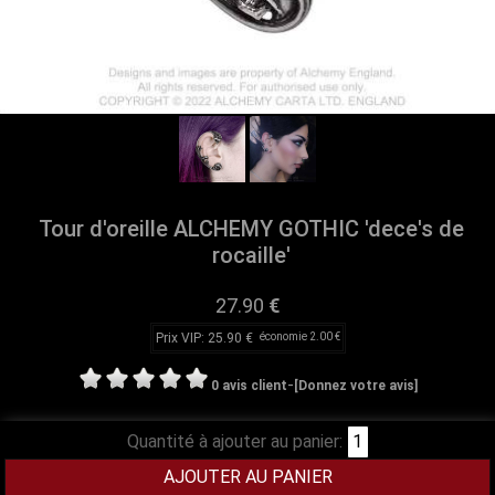
Tour d'oreille ALCHEMY GOTHIC 'dece's de
rocaille'
27.90
€
Prix VIP: 25.90 €
économie 2.00 €
-
0 avis client
[Donnez votre avis]
Quantité à ajouter au panier: