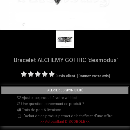
Bracelet ALCHEMY GOTHIC 'desmodus'
-
0 avis client
[Donnez votre avis]
Ajouter ce produit à votre wishlist.
Une question concernant ce produit ?
Frais de port & livraison
L'achat de ce produit permet de bénéficier d'une offre:
>> Autocollant DISCOBOLE <<