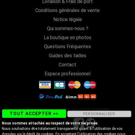
Livraison & Frais de port
Conditions générales de vente
Notice légale
Qui sommes-nous ?
La boutique en photos
Questions Fréquentes
Guides des tailles
Contact
Espace professionnel
Donnez votre opinion via notre sondage
TOUT ACCEPTER >>
PERSONNALISER
Suivez-nous sur
Nous sommes attachés au respect de votre vie privée.
Nous souhaitons être totalement transparents quant à l'utilisation de vos
données via le dépôt de cookies. En acceptant l'utilisation des cookies nous