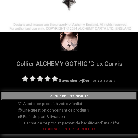
Collier ALCHEMY GOTHIC 'Crux Corvis'
-
0 avis client
[Donnez votre avis]
Ajouter ce produit à votre wishlist.
Une question concernant ce produit ?
Frais de port & livraison
L'achat de ce produit permet de bénéficier d'une offre:
>> Autocollant DISCOBOLE <<