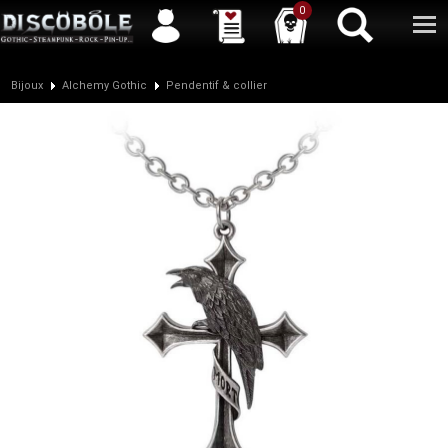
Service client
04 50 26 57 88
Newsletter
| |
Facebook
|
Twitter
0
Bijoux
Alchemy Gothic
Pendentif & collier