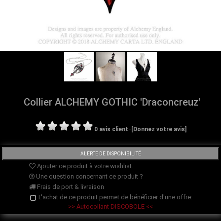
Collier ALCHEMY GOTHIC 'Draconcreuz'
-
0 avis client
[Donnez votre avis]
Ajouter ce produit à votre wishlist.
Une question concernant ce produit ?
Frais de port & livraison
L'achat de ce produit permet de bénéficier d'une offre:
>> Autocollant DISCOBOLE <<