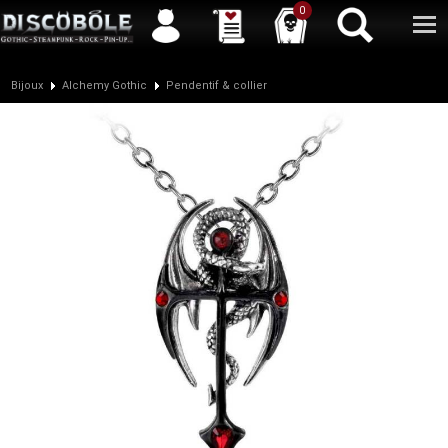
Service client
04 50 26 57 88
Newsletter
| |
Facebook
|
Twitter
0
Bijoux
Alchemy Gothic
Pendentif & collier