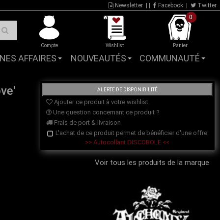
Newsletter
| |
Facebook
|
Twitter
0
Compte
Wishlist
Panier
NES AFFAIRES
NOUVEAUTÉS
COMMUNAUTÉ
ve'
Ajouter ce produit à votre wishlist.
Une question concernant ce produit ?
Frais de port & livraison
L'achat de ce produit permet de bénéficier d'une offre:
>> Autocollant DISCOBOLE <<
Voir tous les produits de la marque