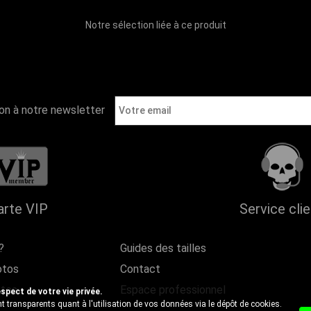
Notre sélection liée à ce produit
ion à notre newsletter
arte VIP
Service cli
?
Guides des tailles
otos
Contact
ntes
Espace professionnel
ect de votre vie privée.
 transparents quant à l'utilisation de vos données via le dépôt de cookies.