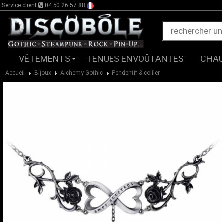
Service client
04 50 26 57 88
VÊTEMENTS
TENUES ENVOÛTANTES
CHA
Accueil
Bijoux
Alchemy Gothic
Pendentif & collier