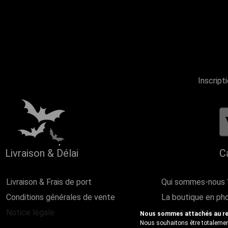
Inscript
Livraison & Délai
C
Livraison & Frais de port
Qui sommes-nous 
Conditions générales de vente
La boutique en ph
Notice légale
Questions Fréque
Nous sommes attachés au resp
Nous souhaitons être totalement