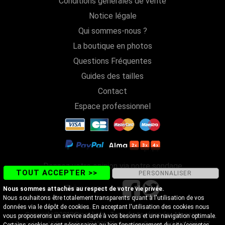
Conditions générales de vente
Notice légale
Qui sommes-nous ?
La boutique en photos
Questions Fréquentes
Guides des tailles
Contact
Espace professionnel
Donnez votre opinion via notre sondage
TOUT ACCEPTER >>
PERSONNALISER
Suivez-nous sur
Nous sommes attachés au respect de votre vie privée.
Nous souhaitons être totalement transparents quant à l'utilisation de vos
données via le dépôt de cookies. En acceptant l'utilisation des cookies nous
Copyright@2018 Discobole - Tous droits réservés - Magasin
vous proposerons un service adapté à vos besoins et une navigation optimale.
Discobole 18 Rue Vallon, 74200 Thonon-les-Bains - Tel. 04 50 26 57