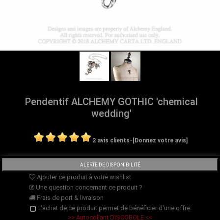
Pendentif ALCHEMY GOTHIC 'chemical
wedding'
-
2 avis clients
[Donnez votre avis]
Ajouter ce produit à votre wishlist.
Une question concernant ce produit ?
Frais de port & livraison
L'achat de ce produit permet de bénéficier d'une offre:
>> Autocollant DISCOBOLE <<