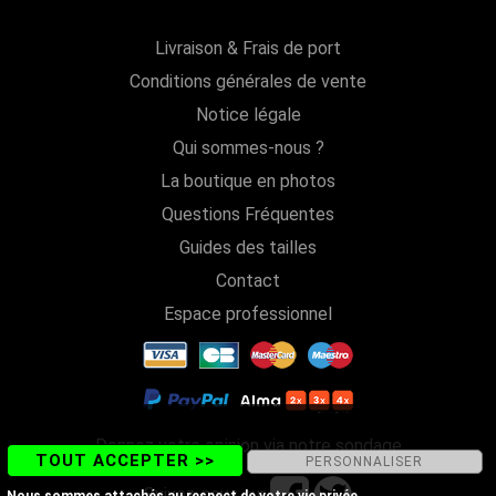
Livraison & Frais de port
Conditions générales de vente
Notice légale
Qui sommes-nous ?
La boutique en photos
Questions Fréquentes
Guides des tailles
Contact
Espace professionnel
Donnez votre opinion via notre sondage
TOUT ACCEPTER >>
PERSONNALISER
Suivez-nous sur