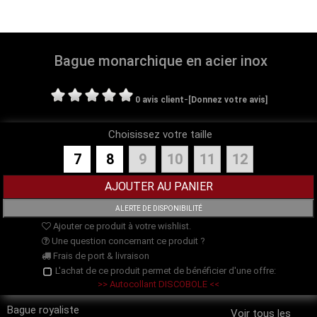
Bague monarchique en acier inox
-
0 avis client
[Donnez votre avis]
Choisissez votre taille
7
8
9
10
11
12
Ajouter ce produit à votre wishlist.
Une question concernant ce produit ?
Frais de port & livraison
L'achat de ce produit permet de bénéficier d'une offre:
>> Autocollant DISCOBOLE <<
Bague royaliste
Voir tous les