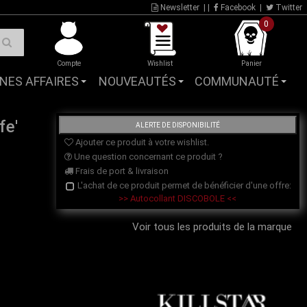
Newsletter
| |
Facebook
|
Twitter
0
Compte
Wishlist
Panier
NES AFFAIRES
NOUVEAUTÉS
COMMUNAUTÉ
fe'
Ajouter ce produit à votre wishlist.
Une question concernant ce produit ?
Frais de port & livraison
L'achat de ce produit permet de bénéficier d'une offre:
>> Autocollant DISCOBOLE <<
Voir tous les produits de la marque