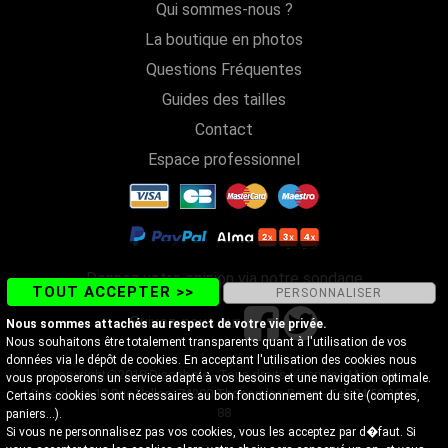
Qui sommes-nous ?
La boutique en photos
Questions Fréquentes
Guides des tailles
Contact
Espace professionnel
Donnez votre opinion via notre sondage
TOUT ACCEPTER >>
PERSONNALISER
Suivez-nous sur
Nous sommes attachés au respect de votre vie privée.
Nous souhaitons être totalement transparents quant à l'utilisation de vos
données via le dépôt de cookies. En acceptant l'utilisation des cookies nous
Copyright@2018 Discobole - Tous droits réservés - Magasin
vous proposerons un service adapté à vos besoins et une navigation optimale.
Discobole 18 Rue Vallon, 74200 Thonon-les-Bains - Tel. 04 50 26 57
Certains cookies sont nécessaires au bon fonctionnement du site (comptes,
88
paniers...).
Si vous ne personnalisez pas vos cookies, vous les acceptez par d�faut. Si