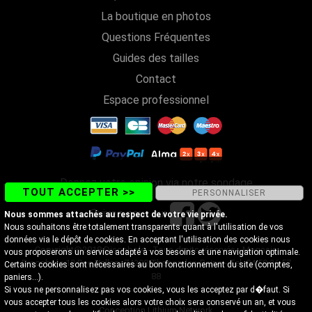
La boutique en photos
Questions Fréquentes
Guides des tailles
Contact
Espace professionnel
Donnez votre opinion via notre sondage
TOUT ACCEPTER >>
PERSONNALISER
Suivez-nous sur
Nous sommes attachés au respect de votre vie privée.
Nous souhaitons être totalement transparents quant à l'utilisation de vos
données via le dépôt de cookies. En acceptant l'utilisation des cookies nous
Copyright@2018 Discobole - Tous droits réservés - Magasin
vous proposerons un service adapté à vos besoins et une navigation optimale.
Discobole 18 Rue Vallon, 74200 Thonon-les-Bains - Tel. 04 50 26 57
Certains cookies sont nécessaires au bon fonctionnement du site (comptes,
88
paniers...).
Si vous ne personnalisez pas vos cookies, vous les acceptez par d�faut. Si
vous accepter tous les cookies alors votre choix sera conservé un an, et vous
Conception Lithium Network